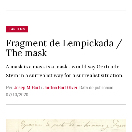
TÀNDEMS
Fragment de Lempickada /
The mask
A mask is a mask is a mask…would say Gertrude
Stein in a surrealist way for a surrealist situation.
Per
Josep M. Gort
i
Jordina Gort Oliver
.
Data de publicació:
07/10/2020