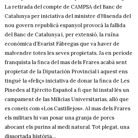
La retirada del compte de CAMPSA del Banc de
Catalunya per iniciativa del ministre d’Hisenda del
nou govern republicà espanyol provocà la fallida
del Banc de Catalunya i, per extensió, la ruïna
econòmica d’Evarist Fàbregas que va haver de
malvendre totes les seves propietats. Ja en període
franquista la finca del mas dels Frares acabà sent
propietat de la Diputación Provincial i aquest ens
tingué la «feliç» iniciativa de donar la finca de Les
Pinedes al Ejército Español a fi que hi instal·lés un
campament de las Milicias Universitarias, allò que
es coneix com «Los Castillejos». Al mas dels Frares
els militars hi van posar una granja de porcs
abocant els purins al medi natural. Tot plegat, una
dissortada història…