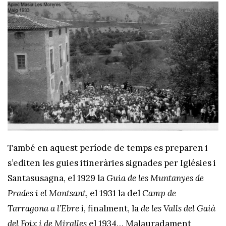
També en aquest període de temps es preparen i
s’editen les guies itineràries signades per Iglésies i
Santasusagna, el 1929 la
Guia de les Muntanyes de
Prades i el Montsant
, el 1931 la del
Camp de
Tarragona a l’Ebre
i, finalment, la
de
les Valls del Gaià
del Foix i de Miralles
el 1934… Malauradament