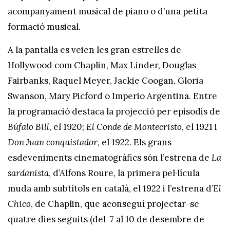
acompanyament musical de piano o d’una petita
formació musical.
A la pantalla es veien les gran estrelles de
Hollywood com Chaplin, Max Linder, Douglas
Fairbanks, Raquel Meyer, Jackie Coogan, Gloria
Swanson, Mary Picford o Imperio Argentina. Entre
la programació destaca la projecció per episodis de
Búfalo Bill
, el 1920;
El Conde de Montecristo
, el 1921 i
Don Juan conquistador
, el 1922. Els grans
esdeveniments cinematogràfics són l’estrena de
La
sardanista
, d’Alfons Roure, la primera pel·lícula
muda amb subtítols en català, el 1922 i l’estrena d’
El
Chico
, de Chaplin, que aconseguí projectar-se
quatre dies seguits (del 7 al 10 de desembre de