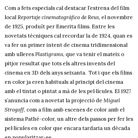
Com a fets especials cal destacar l’estrena del film
local
Reportaje cinematográfico de Reus
, el novembre
de 1925, produït per Emerita films. Entre les
novetats tècniques cal recordar la de 1924, quan es
va fer un primer intent de cinema tridimensional
amb ulleres
Plastigrams
, que va tenir el mateix o
pitjor resultat que tots els altres invents del
cinema en 3D dels anys seixanta. Tot i que els films
en color ja eren habituals al principi del cinema
amb el tintat o pintat a mà de les pel·lícules. El 1927
s’anuncia com a novetat la projecció de
Miguel
Strogoff
, com a film amb escenes de color amb el
sistema Pathé-color, un altre dels passos per fer les
pel·lícules en color que encara tardaria un dècada
en popularitzar-se.