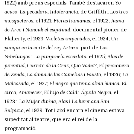
1922) amb preus especials. També destacaren
Yo
acuso
,
La pecadora
,
Intolerancia
, de Griffith i
Los tres
mosqueteros
, el 1921;
Fieras humanas
, el 1922,
Juana
de Arco
i
Nanouk el esquimal
, documental pioner de
Flaherty, el 1923;
Violetas imperiales
, el 1924;
Un
yanqui en la corte del rey Arturo
, part de
Los
Nibelungos
i
La pimpinela escarlata
, el 1925;
Alas de
juventud
,
Currito de la Cruz
,
Quo Vadis?,
El prisionero
de Zenda
,
La dama de las Camelias
i
Fausto
, el 1926;
La
Malcasada
, el 1927;
El negro que tenia alma blanca
,
El
circo
,
Amanecer
,
El hijo de Caíd
i
Águila Negra
, el
1928 i
La Mujer divina
,
Alas
i
La hermana San
Sulpicio,
el 1929. Tot i així encara el cinema estava
supeditat al teatre, que era el rei de la
programació.