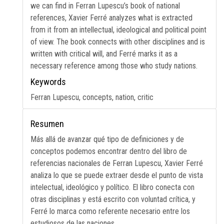
we can find in Ferran Lupescu’s book of national
references, Xavier Ferré analyzes what is extracted
from it from an intellectual, ideological and political point
of view. The book connects with other disciplines and is
written with critical will, and Ferré marks it as a
necessary reference among those who study nations.
Keywords
Ferran Lupescu, concepts, nation, critic
Resumen
Más allá de avanzar qué tipo de definiciones y de
conceptos podemos encontrar dentro del libro de
referencias nacionales de Ferran Lupescu, Xavier Ferré
analiza lo que se puede extraer desde el punto de vista
intelectual, ideológico y político. El libro conecta con
otras disciplinas y está escrito con voluntad crítica, y
Ferré lo marca como referente necesario entre los
estudiosos de las naciones.