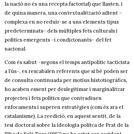
la nació no és una recepta factorial) que llasten, i
de quina manera, una contextualització adient –
complexa en no reduir-se a uns elements tipus
predeterminats– dels múltiples fets culturals i
polítics emergents –i condicionants– del fet
nacional.
Com és sabut –segons el temps antipolític tacticista
a l’ús–, es rescabalen referents que si bé poden ser
de consulta continuada per motius histotiogràfics,
ho acaben essent per deslegitimar i marginalitzar
projectes i fets polítics que contradiuen
enfocaments i superen estratègies (com és ara el
catalanisme). La reedició, en aquest sentit, de la
tesi doctoral sobre la ideologia polítca de Prat de la
Riba de Solé Tura (1967) no ha estat cap accident.