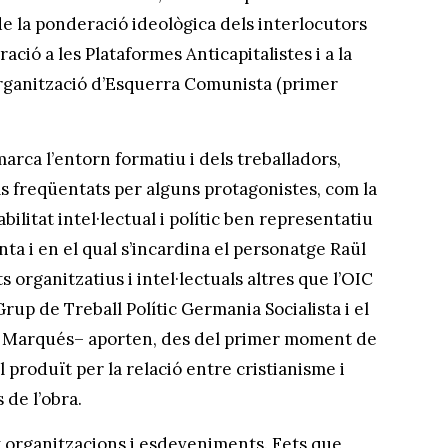
i de la ponderació ideològica dels interlocutors
ació a les Plataformes Anticapitalistes i a la
’Organització d’Esquerra Comunista (primer
arca l’entorn formatiu i dels treballadors,
ls freqüentats per alguns protagonistes, com la
abilitat intel·lectual i polític ben representatiu
nta i en el qual s’incardina el personatge Raül
ts organitzatius i intel·lectuals altres que l’OIC
p de Treball Polític Germania Socialista i el
nt Marqués– aporten, des del primer moment de
l produït per la relació entre cristianisme i
de l’obra.
 organitzacions i esdeveniments. Fets que