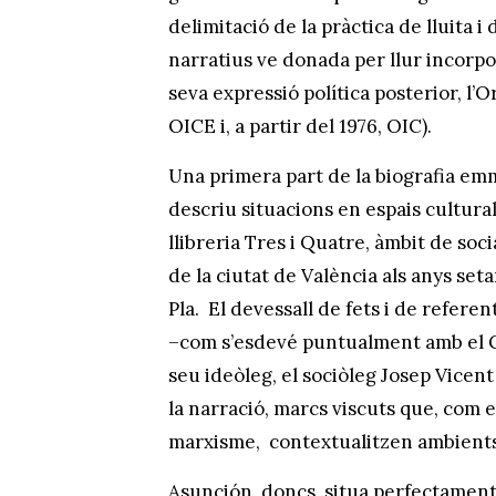
delimitació de la pràctica de lluita 
narratius ve donada per llur incorpor
seva expressió política posterior, l
OICE i, a partir del 1976, OIC).
Una primera part de la biografia emm
descriu situacions en espais cultura
llibreria Tres i Quatre, àmbit de soci
de la ciutat de València als anys seta
Pla. El devessall de fets i de referen
–com s’esdevé puntualment amb el Gru
seu ideòleg, el sociòleg Josep Vice
la narració, marcs viscuts que, com e
marxisme, contextualitzen ambients 
Asunción, doncs, situa perfectament