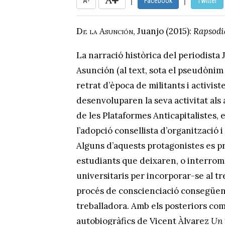
A-
Facebook
Twitter
De la Asunción
, Juanjo (2015):
Rapsodi
La narració històrica del periodista 
Asunción (al text, sota el pseudònim 
retrat d’època de militants i activist
desenvoluparen la seva activitat als 
de les Plataformes Anticapitalistes, 
l’adopció consellista d’organització i
Alguns d’aquests protagonistes es pr
estudiants que deixaren, o interrom
universitaris per incorporar-se al tre
procés de conscienciació consegüent
treballadora. Amb els posteriors co
autobiogràfics de Vicent Àlvarez
Un 