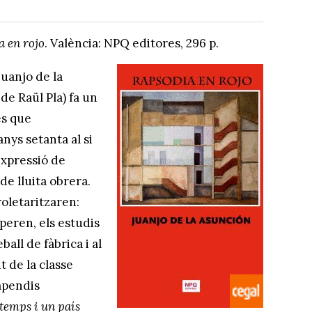
a en rojo
. València: NPQ editores, 296 p.
Juanjo de la
de Raül Pla) fa un
es que
anys setanta al si
expressió de
 de lluita obrera.
oletaritzaren:
peren, els estudis
ball de fàbrica i al
 de la classe
mpendis
temps i un país