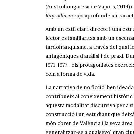
(Austrohongaresa de Vapors, 2019) i
Rapsodia en rojo
aprofundeix i caract
Amb un estil clar i directe i una es
lector es familiaritza amb un escenar
tardofranquisme, a través del qual l
antagòniques d’anàlisi i de praxi. Du
1971-1977– els protagonistes exerce
com a forma de vida.
La narrativa de no ficció, ben idead
contribueix al coneixement històric
aquesta modalitat discursiva per a s
construcció i un estudiant que deixà
món obrer de València i la seva àrea 
generalitzar-se a qualsevol gran ciuta