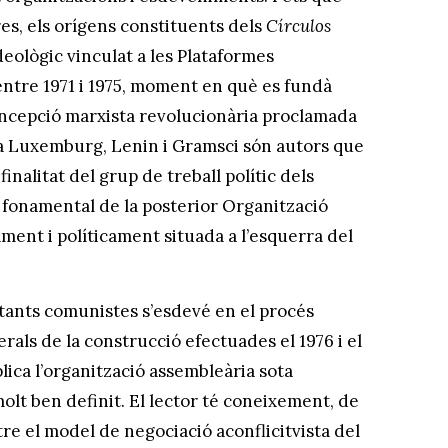
res, els orígens constituents dels
Círculos
deològic vinculat a les Plataformes
entre 1971 i 1975, moment en què es fundà
concepció marxista revolucionària proclamada
osa Luxemburg, Lenin i Gramsci són autors que
 finalitat del grup de treball polític dels
a fonamental de la posterior Organització
ent i políticament situada a l’esquerra del
litants comunistes s’esdevé en el procés
rals de la construcció efectuades el 1976 i el
lica l’organització assembleària sota
molt ben definit. El lector té coneixement, de
tre el model de negociació aconflicitvista del