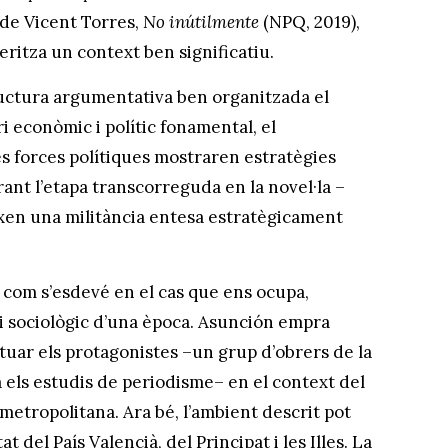
 de Vicent Torres,
No inútilmente
(NPQ, 2019),
eritza un context ben significatiu.
tructura argumentativa ben organitzada el
i econòmic i polític fonamental, el
es forces polítiques mostraren estratègies
rant l’etapa transcorreguda en la novel·la –
ixen una militància entesa estratègicament
a com s’esdevé en el cas que ens ocupa,
 i sociològic d’una època. Asunción empra
ituar els protagonistes –un grup d’obrers de la
 els estudis de periodisme– en el context del
metropolitana. Ara bé, l’ambient descrit pot
t del País Valencià, del Principat i les Illes. La