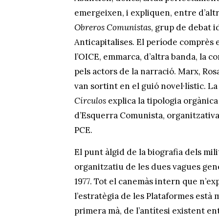
emergeixen, i expliquen, entre d’alt
Obreros Comunistas
, grup de debat i
Anticapitalises. El període comprès 
l’OICE, emmarca, d’altra banda, la 
pels actors de la narració. Marx, R
van sortint en el guió novel·lístic. La
Círculos
explica la tipologia orgànic
d’Esquerra Comunista, organitzativam
PCE.
El punt àlgid de la biografia dels mi
organitzatiu de les dues vagues gene
1977. Tot el canemàs intern que n’exp
l’estratègia de les Plataformes està 
primera mà, de l’antítesi existent en