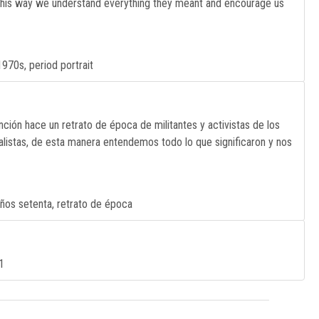
n this way we understand everything they meant and encourage us
1970s, period portrait
unción hace un retrato de época de militantes y activistas de los
alistas, de esta manera entendemos todo lo que significaron y nos
años setenta, retrato de época
1