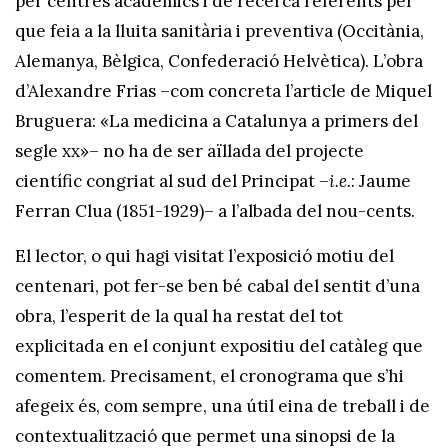
per centres acadèmics i de recerca referents pel
que feia a la lluita sanitària i preventiva (Occitània,
Alemanya, Bèlgica, Confederació Helvètica). L’obra
d’Alexandre Frias –com concreta l’article de Miquel
Bruguera: «La medicina a Catalunya a primers del
segle xx»– no ha de ser aïllada del projecte
científic congriat al sud del Principat –
i.e.
: Jaume
Ferran Clua (1851-1929)­– a l’albada del nou-cents.
El lector, o qui hagi visitat l’exposició motiu del
centenari, pot fer-se ben bé cabal del sentit d’una
obra, l’esperit de la qual ha restat del tot
explicitada en el conjunt expositiu del catàleg que
comentem. Precisament, el cronograma que s’hi
afegeix és, com sempre, una útil eina de treball i de
contextualització que permet una sinopsi de la