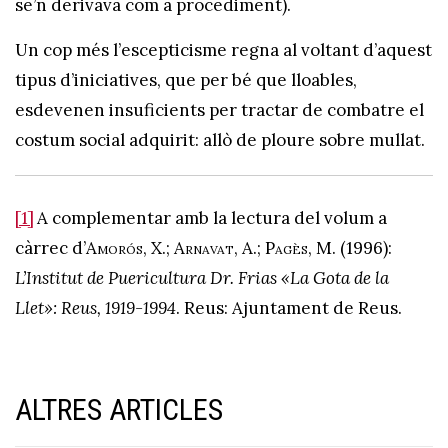
se’n derivava com a procediment).
Un cop més l’escepticisme regna al voltant d’aquest
tipus d’iniciatives, que per bé que lloables,
esdevenen insuficients per tractar de combatre el
costum social adquirit: allò de ploure sobre mullat.
[1]
A complementar amb la lectura del volum a
càrrec d’
Amorós
, X.;
Arnavat
, A.;
Pagès
, M. (1996):
L’Institut de Puericultura Dr. Frias «La Gota de la
Llet»: Reus, 1919-1994
. Reus: Ajuntament de Reus.
ALTRES ARTICLES