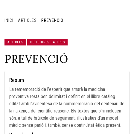
INICI
ARTICLES
PREVENCIÓ
ARTICLES
DE LLIBRES I ALTRES
PREVENCIÓ
Resum
La rememoració de l’esperit que amarà la medicina
preventiva resta ben delimitat i definit en el llibre catàleg
editat amb l’avinentesa de la commemoració del centenari de
la naixença del científic reusenc. Els textos que s’hi inclouen
són, a tall de brúixola de seguiment, il·lustratius d’un model
mèdic sense parió i, també, sense continuïtat ètica present.