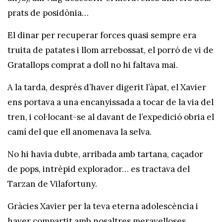
prats de posidònia…
El dinar per recuperar forces quasi sempre era
truita de patates i llom arrebossat, el porró de vi de
Gratallops comprat a doll no hi faltava mai.
A la tarda, després d’haver digerit l’àpat, el Xavier
ens portava a una encanyissada a tocar de la via del
tren, i col·locant-se al davant de l’expedició obria el
camí del que ell anomenava la selva.
No hi havia dubte, arribada amb tartana, caçador
de pops, intrèpid explorador… es tractava del
Tarzan de Vilafortuny.
Gràcies Xavier per la teva eterna adolescència i
haver compartit amb nosaltres meravelloses