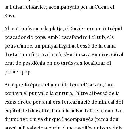
la Luisa i el Xavier, acompanyats per la Cuca i el
Xavi.
Al matí anàvem a la platja, el Xavier era un intrèpid
pescador de pops. Amb l’escafandre i el tub, els
peus d’ànec, un punyal lligat al bessó de la cama
dreta i una fitora a la mà, s’endinsava en direcció al
prat de posidònia on no tardava a localitzar el
primer pop.
En aquella època el meu ídol era el Tarzan, l’un
portava el punyal a la cintura, l’altre al bessó de la
cama dreta, per a mi era l’encarnació dominical del
capítol del dissabte; l’un a la selva, l’altre al mar. Un
diumenge em va dir que l’acompanyés (tenia deu
anys), allí vaig descobrir el meravellós univers dels