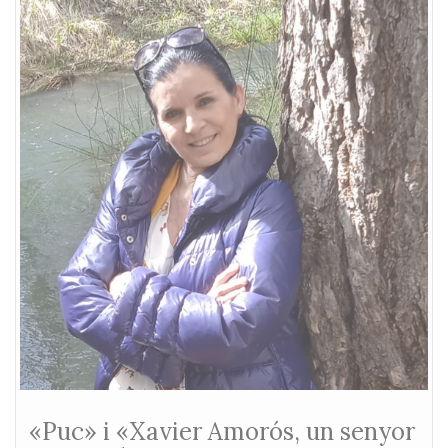
«Puc» i «Xavier Amorós, un senyor