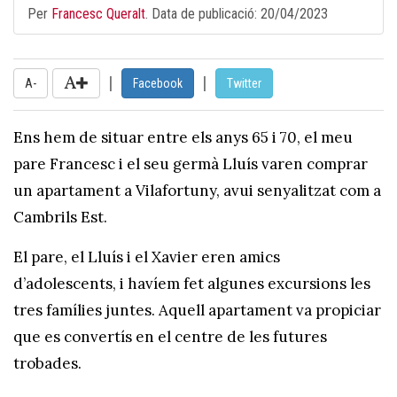
Per
Francesc Queralt
. Data de publicació:
20/04/2023
|
|
A-
Facebook
Twitter
Ens hem de situar entre els anys 65 i 70, el meu
pare Francesc i el seu germà Lluís varen comprar
un apartament a Vilafortuny, avui senyalitzat com a
Cambrils Est.
El pare, el Lluís i el Xavier eren amics
d’adolescents, i havíem fet algunes excursions les
tres famílies juntes. Aquell apartament va propiciar
que es convertís en el centre de les futures
trobades.