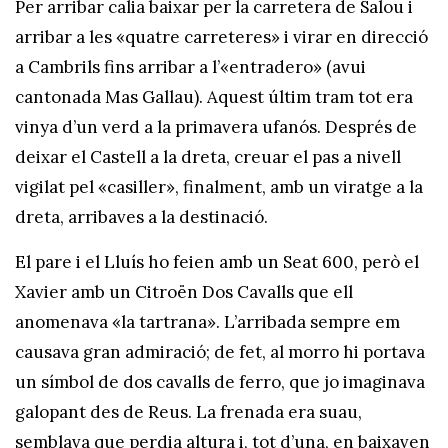
Per arribar calia baixar per la carretera de Salou i
arribar a les «quatre carreteres» i virar en direcció
a Cambrils fins arribar a l’«entradero» (avui
cantonada Mas Gallau). Aquest últim tram tot era
vinya d’un verd a la primavera ufanós. Després de
deixar el Castell a la dreta, creuar el pas a nivell
vigilat pel «casiller», finalment, amb un viratge a la
dreta, arribaves a la destinació.
El pare i el Lluís ho feien amb un Seat 600, però el
Xavier amb un Citroën Dos Cavalls que ell
anomenava «la tartrana». L’arribada sempre em
causava gran admiració; de fet, al morro hi portava
un símbol de dos cavalls de ferro, que jo imaginava
galopant des de Reus. La frenada era suau,
semblava que perdia altura i, tot d’una, en baixaven