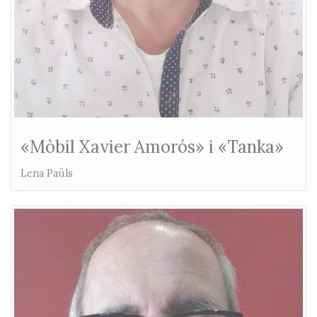
«Mòbil Xavier Amorós» i «Tanka»
Lena Paüls