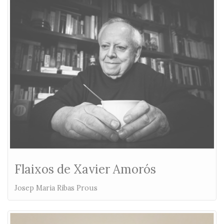
Flaixos de Xavier Amorós
Josep Maria Ribas Prous