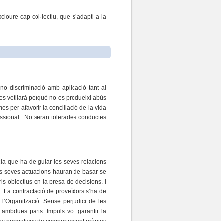
cloure cap col·lectiu, que s’adapti a la
 no discriminació amb aplicació tant al
 es vetllarà perquè no es produeixi abús
s per afavorir la conciliació de la vida
ofessional.. No seran tolerades conductes
ncia que ha de guiar les seves relacions
Les seves actuacions hauran de basar-se
ris objectius en la presa de decisions, i
at. La contractació de proveïdors s’ha de
 l’Organització. Sense perjudici de les
ambdues parts. Impuls vol garantir la