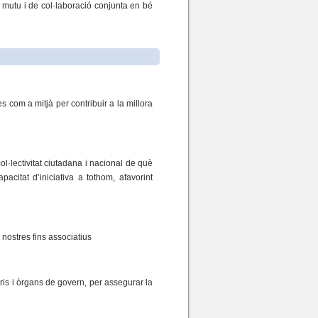
te mutu i de col·laboració conjunta en bé
es com a mitjà per contribuir a la millora
ol·lectivitat ciutadana i nacional de què
acitat d’iniciativa a tothom, afavorint
 nostres fins associatius
ris i òrgans de govern, per assegurar la