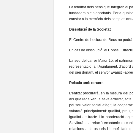
La totalitat dels béns que integren el 
fundadors o els aportants. Per a qualsev
constar a la memòria dels comptes anu
Dissolució de la Societat
El Centre de Lectura de Reus no podrà ac
En cas de dissolució, el Consell Directi
La seu del carrer Major 15, el patrimoni
representació, a l’Ajuntament, d’acord 
del seu donant, el senyor Evarist Fàbre
Relació amb tercers
L’entitat procurarà, en la mesura del po
als que regeixen la seva activitat, sota
pel seu valor social afegit, la cooperac
valorarà principalment: qualitat, preu,
igualtat de tracte i la ponderació obj
S’evitarà tota relació econòmica o contr
relacions amb usuaris i beneficiaris 