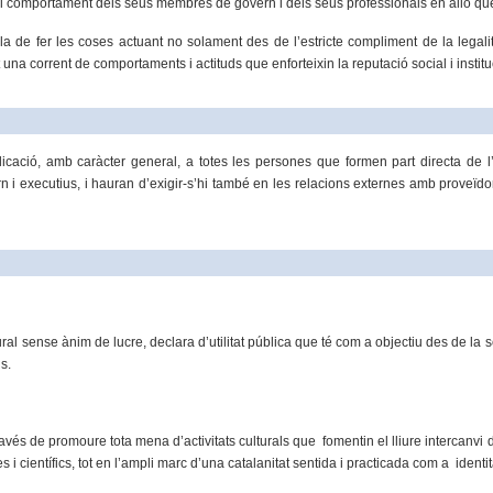
r al comportament dels seus membres de govern i dels seus professionals en allò que 
a de fer les coses actuant no solament des de l’estricte compliment de la legali
una corrent de comportaments i actituds que enforteixin la reputació social i instit
icació, amb caràcter general, a totes les persones que formen part directa de l’en
 i executius, i hauran d’exigir-s’hi també en les relacions externes amb proveïdors
ural sense ànim de lucre, declara d’utilitat pública que té com a objectiu des de la 
s.
través de promoure tota mena d’activitats culturals que fomentin el lliure intercanvi d’
 científics, tot en l’ampli marc d’una catalanitat sentida i practicada com a identit