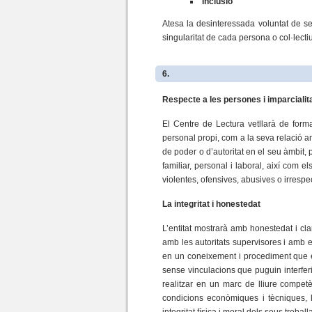
Inclusió
Atesa la desinteressada voluntat de ser
singularitat de cada persona o col·lectiu
6.
Respecte a les persones i imparcialit
El Centre de Lectura vetllarà de forma
personal propi, com a la seva relació a
de poder o d’autoritat en el seu àmbit,
familiar, personal i laboral, així com e
violentes, ofensives, abusives o irrespe
La integritat i honestedat
L’entitat mostrarà amb honestedat i cla
amb les autoritats supervisores i amb 
en un coneixement i procediment que evid
sense vinculacions que puguin interferir
realitzar en un marc de lliure competè
condicions econòmiques i tècniques, 