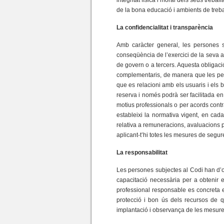
integritat física i moral dels seus treb
de la bona educació i ambients de treba
La confidencialitat i transparència
Amb caràcter general, les persones 
conseqüència de l’exercici de la seva a
de govern o a tercers. Aquesta obligaci
complementaris, de manera que les pers
que es relacioni amb els usuaris i els b
reserva i només podrà ser facilitada en
motius professionals o per acords contrac
estableixi la normativa vigent, en cad
relativa a remuneracions, avaluacions p
aplicant-t’hi totes les mesures de segur
La responsabilitat
Les persones subjectes al Codi han d’ori
capacitació necessària per a obtenir el
professional responsable es concreta en
protecció i bon ús dels recursos de q
implantació i observança de les mesures