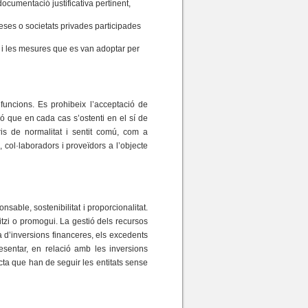
ocumentació justificativa pertinent,
ses o societats privades participades
ir i les mesures que es van adoptar per
 funcions. Es prohibeix l’acceptació de
ció que en cada cas s’ostenti en el sí de
ris de normalitat i sentit comú, com a
 col·laboradors i proveïdors a l’objecte
sable, sostenibilitat i proporcionalitat.
litzi o promogui. La gestió dels recursos
ca d’inversions financeres, els excedents
presentar, en relació amb les inversions
cta que han de seguir les entitats sense