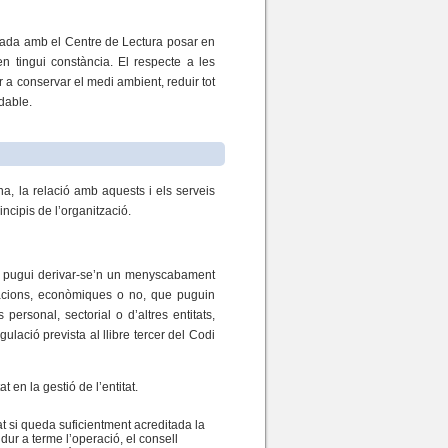
ulada amb el Centre de Lectura posar en
en tingui constància. El respecte a les
 a conservar el medi ambient, reduir tot
udable.
na, la relació amb aquests i els serveis
incipis de l’organització.
a i pugui derivar-se’n un menyscabament
ulacions, econòmiques o no, que puguin
personal, sectorial o d’altres entitats,
gulació prevista al llibre tercer del Codi
 en la gestió de l’entitat.
t si queda suficientment acreditada la
dur a terme l’operació, el consell