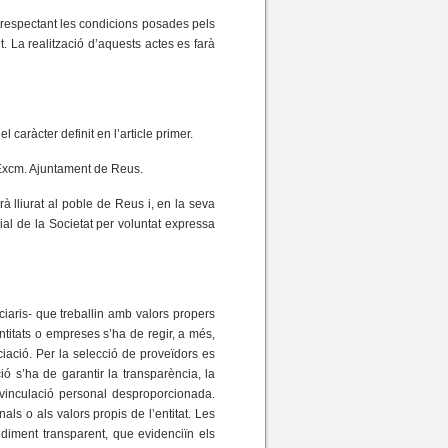
i respectant les condicions posades pels
t. La realització d’aquests actes es farà
caràcter definit en l’article primer.
l’Excm. Ajuntament de Reus.
rà lliurat al poble de Reus i, en la seva
ial de la Societat per voluntat expressa
iciaris- que treballin amb valors propers
entitats o empreses s’ha de regir, a més,
ociació. Per la selecció de proveïdors es
ió s’ha de garantir la transparència, la
a vinculació personal desproporcionada.
als o als valors propis de l’entitat. Les
diment transparent, que evidenciïn els