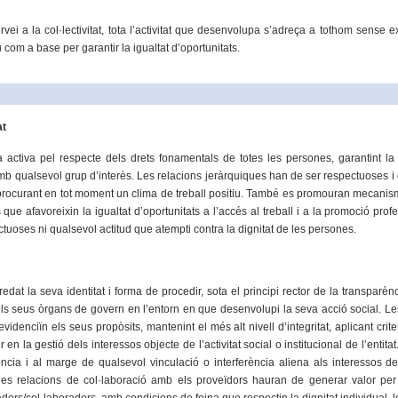
vei a la col·lectivitat, tota l’activitat que desenvolupa s’adreça a tothom sense ex
 com a base per garantir la igualtat d’oportunitats.
at
 activa pel respecte dels drets fonamentals de totes les persones, garantint la
mb qualsevol grup d’interès. Les relacions jeràrquiques han de ser respectuoses i
 procurant en tot moment un clima de treball positiu. També es promouran mecanisme
ls que afavoreixin la igualtat d’oportunitats a l’accés al treball i a la promoció pr
ctuoses ni qualsevol actitud que atempti contra la dignitat de les persones.
redat la seva identitat i forma de procedir, sota el principi rector de la transparè
els seus òrgans de govern en l’entorn en que desenvolupi la seva acció social. 
enciïn els seus propòsits, mantenint el més alt nivell d’integritat, aplicant crite
 en la gestió dels interessos objecte de l’activitat social o institucional de l’entit
ncia i al marge de qualsevol vinculació o interferència aliena als interessos de
les relacions de col·laboració amb els proveïdors hauran de generar valor per 