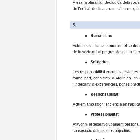
Atesa la pluralitat ideològica dels soci
de l’entitat, declina pronunciar-se explíci
5.
Humanisme
Volem posar les persones en el centre de 
de la societat i al progrés de tota la Hu
Solidaritat
Les responsabilitat culturals i cíviques
forma part, consisteix a oferir en les
l’intercanvi d’experiències, bones pràc
Responsabilitat
Actuem amb rigor i eficiència en l’aplic
Professionalitat
Afavorim el desenvolupament personal i 
consecució dels nostres objectius.