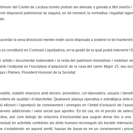
patrimoni del Centre de Lectura només podran ser alienats o gravats a títol onerós 
ol disposició patrimonial se seguirà, en tot moment, la normativa i legalitat vigen
als.
ordar la seva dissolució mentre restin socis disposats a sostenir-lo tot mantenint el 
u es constituirà en Comissió Liquidadora, en la gestió de la qual podrà intervenir 
 artístic i documental inalienable i la resta del patrimoni immobiliari i mobiliari se
amb l’estipulat en l’escriptura d’adquisició de la casa del carrer Major 15, seu soc
gas i Pàmies, President Honorari de la Societat.
ssible, establir relacions amb tercers -proveïdors, col·laboradors, usuaris i benef
 criteris de qualitat i d’objectivitat. Qualsevol aliança operativa o estratègica amb 
ió eficient i l’aportació de coneixement i sinergies en l’àmbit d’actuació de l’ass
 serveis addicionals i valor social que aporten. En tot cas, en el procés de selecc
ectiva, així com defugir de relacions d’exclusivitat que puguin donar lloc a un
actual en activitats contràries als drets humans reconeguts als tractats internacion
que s’estableixin en aquest sentit, hauran de basar-se en un coneixement i proce