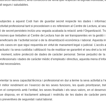
alladors/col·laboradors, amb condicions de feina que respectin la dignitat individua
ll segurs i saludables.
subjectes a aquest Codi han de guardar secret respecte les dades i inform
ctivitat professional tant si procedeixen o es refereixen al Centre de Lectura, al 
ó de secret persisteix inclús una vegada acabada la relació amb l’Organització. Tra
ones que treballen al Centre de Lectura han de ser transparentes en la gestió i al
eneficiaris de l’activitat social o de la dinamització econòmica i laboral. Aquesta
 els casos en que sigui requerida en virtut de manament legal o judicial. L’accés
tuals i la seva custòdia i utilització ha de realitzar-se garantint el seu dret a la i
a moment, sobre protecció de dades de caràcter personal. Sense perjudici de la p
rofessionals i dades de caràcter mèdic d’empleats i directius, aquesta mena d’inf
etat necessàries.
entar la seva capacitat tècnica i professional en dur a terme la seva activitat a l’en
 millor rendiment en l’exercici de les seves funcions, les quals prioritzaran, tr
 el compromís amb l’entitat, les seves finalitats i els seus valors, en el desenv
ue disposa, en el tractament adequat i restrictiu de les dades de caràcter perso
 preventives de seguretat i salut laboral.