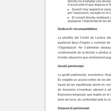
directiu ha d’adoptar una declar
d’acord amb el que disposa el lli
Durant l’any següent al cess
per l’associació, excepte en el c
El consell directiu realitzar
assegurar l’objectivitat de les d
Dedicació i incompatibilitats
La plantilla del Centre de Lectura ded
qualsevol tipus d’ingrés o comissió de t
l’Organització. No s’admetran obsequi
condicionants de la decisió o pèrdua de
d’evitar situacions que erròniament pug
Gestió patrimonial
La gestió patrimonial, econòmica i finan
És exigible un acurat control de les des
haurà de ser equilibrada, tenint en comp
de tresoreria s’invertiran atenent a pr
financeres temporals que realitzi en el
ànim de lucre, de conformitat amb la nor
Disposició patrimonial