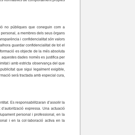
l, les normatives de comportament pròpies
ació no públiques que coneguin com a
seu personal, a membres dels seus òrgans
nsparència i confidencialitat són valors
hora guardar confidencialitat de tot el
 informació es objecte de la més absoluta
 a aquestes dades només es justifica per
ntimitat i amb estricta observança del que
ublicitat que sigui legalment exigible,
ormació serà tractada amb especial cura,
titat. Es responsabilitzaran d’assolir la
et d’autorització expressa. Una actuació
olupament personal i professional, en la
nal i en la col·laboració activa en la