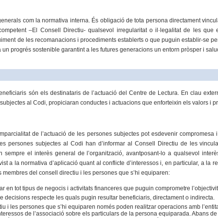
 generals com la normativa interna. És obligació de tota persona directament vinc
petent –El Consell Directiu- qualsevol irregularitat o il·legalitat de les que 
iment de les recomanacions i procediments establerts o que puguin establir-se per
t a un progrés sostenible garantint a les futures generacions un entorn pròsper i sal
beneficiaris són els destinataris de l’actuació del Centre de Lectura. En clau exter
 subjectes al Codi, propiciaran conductes i actuacions que enforteixin els valors i pr
a imparcialitat de l’actuació de les persones subjectes pot esdevenir compromes
, les persones subjectes al Codi han d’informar al Consell Directiu de les vinc
an sempre el interès general de l’organització, avantposant-lo a qualsevol interès 
st a la normativa d’aplicació quant al conflicte d’interessos i, en particular, a la re
s membres del consell directiu i les persones que s’hi equiparen:
r en tot tipus de negocis i activitats financeres que puguin comprometre l’objectivitat
e decisions respecte les quals pugin resultar beneficiaris, directament o indirecta.
iu i les persones que s’hi equiparen només poden realitzar operacions amb l’entita
interessos de l’associació sobre els particulars de la persona equiparada. Abans de 