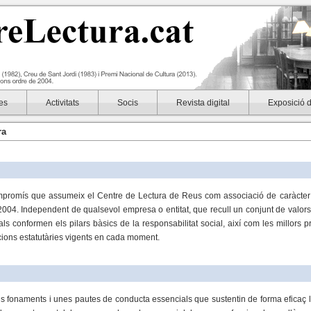
es
Activitats
Socis
Revista digital
Exposició 
ra
mpromís que assumeix el Centre de Lectura de Reus com associació de caràcter c
y 2004. Independent de qualsevol empresa o entitat, que recull un conjunt de valors 
uals conformen els pilars bàsics de la responsabilitat social, així com les millor
cions estatutàries vigents en cada moment.
ns fonaments i unes pautes de conducta essencials que sustentin de forma eficaç l