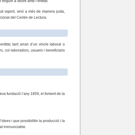
tinguin a veure amb l’entitat.
tat vigent, sinó a més de manera justa,
ucional del Centre de Lectura.
titat, tant arran d’un vincle laboral o
, col·laboradors, usuaris i beneficiaris
seva fundació l’any 1859, el foment de la
idees i que possibilitin la producció i la
at irrenunciable.