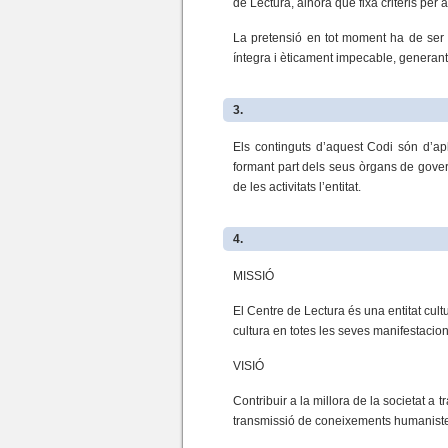
de Lectura, alhora que fixa criteris pe
La pretensió en tot moment ha de ser l
íntegra i èticament impecable, generant 
3.
Els continguts d’aquest Codi són d’apl
formant part dels seus òrgans de govern
de les activitats l’entitat.
4.
MISSIÓ
El Centre de Lectura és una entitat cult
cultura en totes les seves manifestacion
VISIÓ
Contribuir a la millora de la societat a 
transmissió de coneixements humanistes i