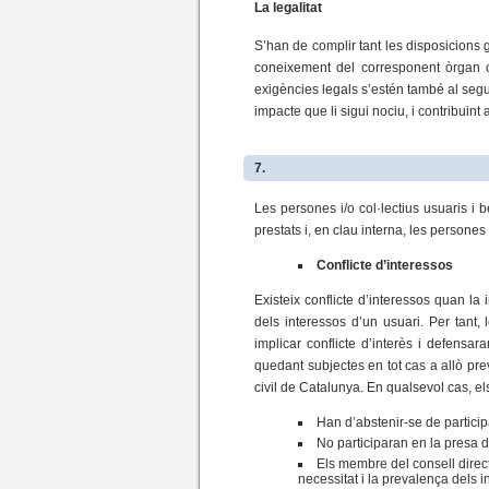
La legalitat
S’han de complir tant les disposicions
coneixement del corresponent òrgan com
exigències legals s’estén també al segu
impacte que li sigui nociu, i contribuin
7.
Les persones i/o col·lectius usuaris i 
prestats i, en clau interna, les persones
Conflicte d’interessos
Existeix conflicte d’interessos quan l
dels interessos d’un usuari. Per tant
implicar conflicte d’interès i defensar
quedant subjectes en tot cas a allò previ
civil de Catalunya. En qualsevol cas, el
Han d’abstenir-se de participa
No participaran en la presa d
Els membre del consell direct
necessitat i la prevalença dels 