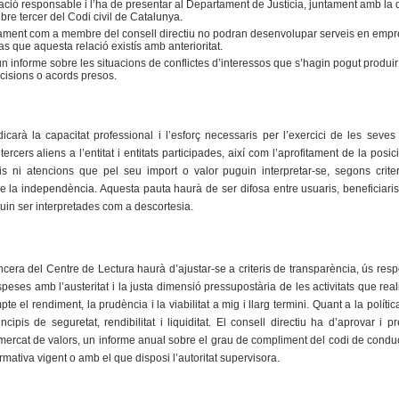
ació responsable i l’ha de presentar al Departament de Justícia, juntament amb la d
bre tercer del Codi civil de Catalunya.
ament com a membre del consell directiu no podran desenvolupar serveis en empre
as que aquesta relació existís amb anterioritat.
à un informe sobre les situacions de conflictes d’interessos que s’hagin pogut produ
ecisions o acords presos.
icarà la capacitat professional i l’esforç necessaris per l’exercici de les seves
ercers aliens a l’entitat i entitats participades, així com l’aprofitament de la posi
s ni atencions que pel seu import o valor puguin interpretar-se, segons crite
 la independència. Aquesta pauta haurà de ser difosa entre usuaris, beneficiaris,
uin ser interpretades com a descortesia.
cera del Centre de Lectura haurà d’ajustar-se a criteris de transparència, ús respon
peses amb l’austeritat i la justa dimensió pressupostària de les activitats que rea
te el rendiment, la prudència i la viabilitat a mig i llarg termini. Quant a la políti
incipis de seguretat, rendibilitat i liquiditat. El consell directiu ha d’aprovar i 
 mercat de valors, un informe anual sobre el grau de compliment del codi de condu
mativa vigent o amb el que disposi l’autoritat supervisora.