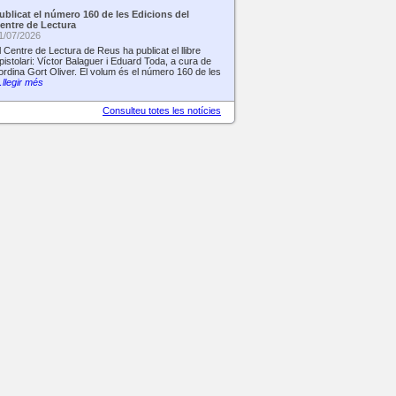
ublicat el número 160 de les Edicions del
entre de Lectura
1/07/2026
l Centre de Lectura de Reus ha publicat el llibre
pistolari: Víctor Balaguer i Eduard Toda, a cura de
ordina Gort Oliver. El volum és el número 160 de les
llegir més
Consulteu totes les notícies