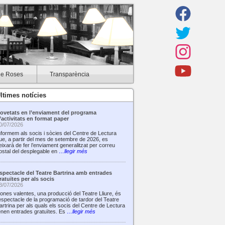
de Roses
Transparència
ltimes notícies
ovetats en l’enviament del programa
’activitats en format paper
0/07/2026
nformem als socis i sòcies del Centre de Lectura
ue, a partir del mes de setembre de 2026, es
eixarà de fer l’enviament generalitzat per correu
ostal del desplegable en
…llegir més
spectacle del Teatre Bartrina amb entrades
ratuïtes per als socis
3/07/2026
ones valentes, una producció del Teatre Lliure, és
’espectacle de la programació de tardor del Teatre
artrina per als quals els socis del Centre de Lectura
enen entrades gratuïtes. Es
…llegir més