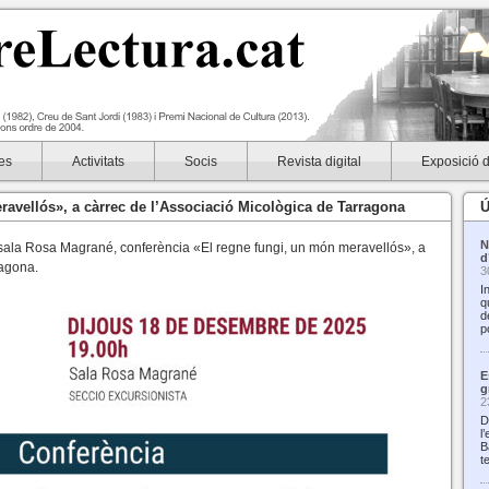
es
Activitats
Socis
Revista digital
Exposició 
avellós», a càrrec de l’Associació Micològica de Tarragona
Ú
N
 sala Rosa Magrané, conferència «El regne fungi, un món meravellós», a
d
ragona.
3
I
q
d
p
E
g
2
D
l
B
t