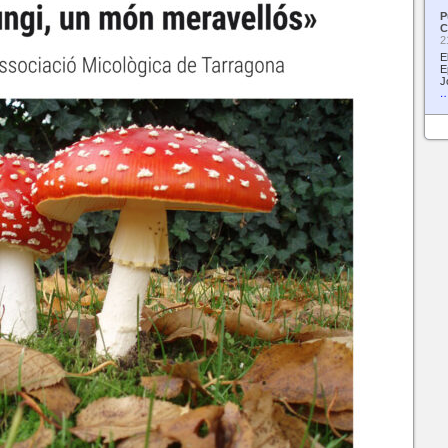
P
C
2
E
E
J
…