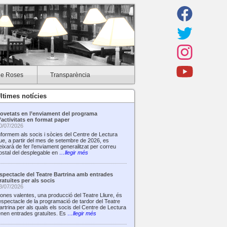
de Roses
Transparència
ltimes notícies
ovetats en l’enviament del programa
’activitats en format paper
0/07/2026
nformem als socis i sòcies del Centre de Lectura
ue, a partir del mes de setembre de 2026, es
eixarà de fer l’enviament generalitzat per correu
ostal del desplegable en
…llegir més
spectacle del Teatre Bartrina amb entrades
ratuïtes per als socis
3/07/2026
ones valentes, una producció del Teatre Lliure, és
’espectacle de la programació de tardor del Teatre
artrina per als quals els socis del Centre de Lectura
enen entrades gratuïtes. Es
…llegir més