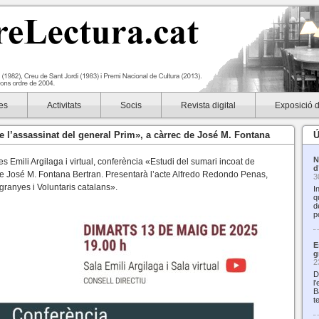
es
Activitats
Socis
Revista digital
Exposició 
e l’assassinat del general Prim», a càrrec de José M. Fontana
Ú
N
es Emili Argilaga i virtual, conferència «Estudi del sumari incoat de
d
 de José M. Fontana Bertran. Presentarà l’acte Alfredo Redondo Penas,
3
granyes i Voluntaris catalans».
I
q
d
p
E
g
2
D
l
B
t