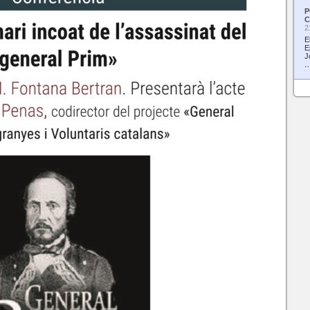
P
C
2
E
E
J
…