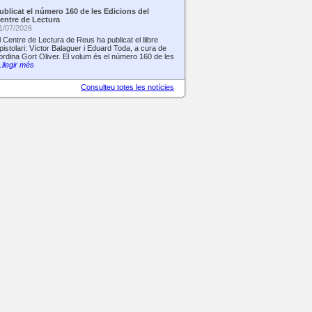
ublicat el número 160 de les Edicions del
entre de Lectura
1/07/2026
l Centre de Lectura de Reus ha publicat el llibre
pistolari: Víctor Balaguer i Eduard Toda, a cura de
ordina Gort Oliver. El volum és el número 160 de les
llegir més
Consulteu totes les notícies