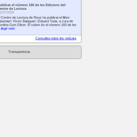
ublicat el número 160 de les Edicions del
entre de Lectura
1/07/2026
l Centre de Lectura de Reus ha publicat el llibre
pistolari: Víctor Balaguer i Eduard Toda, a cura de
ordina Gort Oliver. El volum és el número 160 de les
llegir més
Consulteu totes les notícies
Transparència