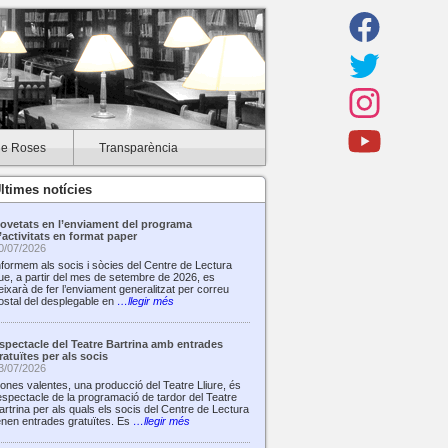
de Roses
Transparència
ltimes notícies
ovetats en l’enviament del programa
’activitats en format paper
0/07/2026
nformem als socis i sòcies del Centre de Lectura
ue, a partir del mes de setembre de 2026, es
eixarà de fer l’enviament generalitzat per correu
ostal del desplegable en
…llegir més
spectacle del Teatre Bartrina amb entrades
ratuïtes per als socis
3/07/2026
ones valentes, una producció del Teatre Lliure, és
’espectacle de la programació de tardor del Teatre
artrina per als quals els socis del Centre de Lectura
enen entrades gratuïtes. Es
…llegir més