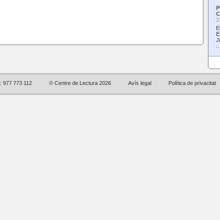
P
C
2
E
E
J
…
l: 977 773 112
© Centre de Lectura 2026
Avís legal
Política de privacitat