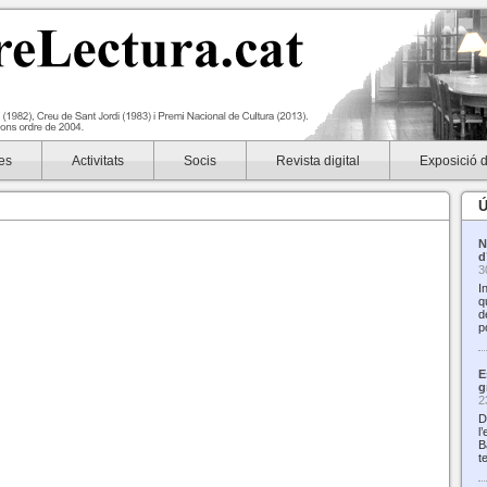
es
Activitats
Socis
Revista digital
Exposició 
Ú
N
d
3
I
q
d
p
E
g
2
D
l
B
t