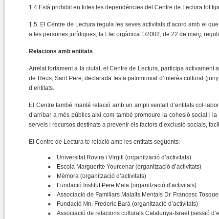
1.4 Està prohibit en totes les dependències del Centre de Lectura tot tip
1.5. El Centre de Lectura regula les seves activitats d’acord amb el que e
a les persones jurídiques; la Llei orgànica 1/2002, de 22 de març, regula
Relacions amb entitats
Arrelat fortament a la ciutat, el Centre de Lectura, participa activament a
de Reus, Sant Pere, declarada festa patrimonial d’interès cultural (juny
d’entitats.
El Centre també manté relació amb un ampli ventall d’entitats col·labo
d’arribar a més públics així com també promoure la cohesió social i la
serveis i recursos destinats a prevenir els factors d’exclusió socials, f
El Centre de Lectura te relació amb les entitats següents:
Universitat Rovira i Virgili (organització d’activitats)
Escola Marguerite Yourcenar (organització d’activitats)
Mèmora (organització d’activitats)
Fundació Institut Pere Mata (organització d’activitats)
Associació de Familiars Malalts Mentals Dr. Francesc Tosquell
Fundació Mn. Frederic Barà (organització d’activitats)
Associació de relacions culturals Catalunya-Israel (sessió d’