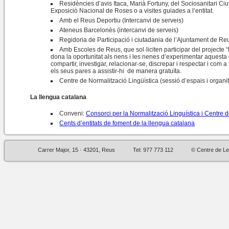
Residències d’avis Itaca, Marià Fortuny, del Sociosanitari Ciu
Exposició Nacional de Roses o a visites guiades a l’entitat.
Amb el Reus Deportiu (Intercanvi de serveis)
Ateneus Barcelonès (intercanvi de serveis)
Regidoria de Participació i ciutadania de l’Ajuntament de Reus 
Amb Escoles de Reus, que sol·liciten participar del projecte “l
dona la oportunitat als nens i les nenes d’experimentar aquesta 
compartir, investigar, relacionar-se, discrepar i respectar i com 
els seus pares a assistir-hi de manera gratuïta.
Centre de Normalització Lingüística (sessió d’espais i organitz
La llengua catalana
Conveni:
Consorci per la Normalització Linguística i Centre 
Cents d’entitats de foment de la llengua catalana
Carrer Major, 15 · 43201, Reus
Tel: 977 773 112
© Centre de Le