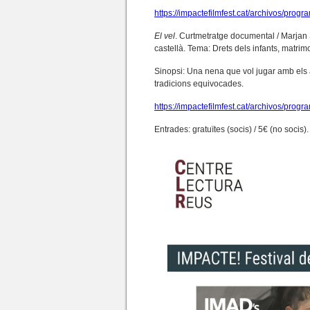
https://impactefilmfest.cat/archivos/prog
El vel
. Curtmetratge documental / Marjan Sa
castellà. Tema: Drets dels infants, matrimo
Sinopsi: Una nena que vol jugar amb els 
tradicions equivocades.
https://impactefilmfest.cat/archivos/progr
Entrades: gratuïtes (socis) / 5€ (no socis).