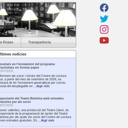
de Roses
Transparència
ltimes notícies
ovetats en l’enviament del programa
’activitats en format paper
0/07/2026
nformem als socis i sòcies del Centre de Lectura
ue, a partir del mes de setembre de 2026, es
eixarà de fer l’enviament generalitzat per correu
ostal del desplegable en
…llegir més
spectacle del Teatre Bartrina amb entrades
ratuïtes per als socis
3/07/2026
ones valentes, una producció del Teatre Lliure, és
’espectacle de la programació de tardor del Teatre
artrina per als quals els socis del Centre de Lectura
enen entrades gratuïtes. Es
…llegir més