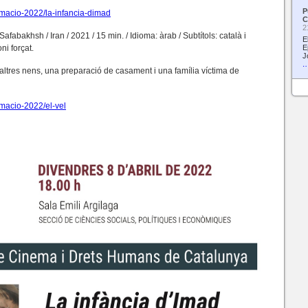
P
ramacio-2022/la-infancia-dimad
C
2
fabakhsh / Iran / 2021 / 15 min. / Idioma: àrab / Subtítols: català i
E
ni forçat.
E
J
…
altres nens, una preparació de casament i una família víctima de
amacio-2022/el-vel