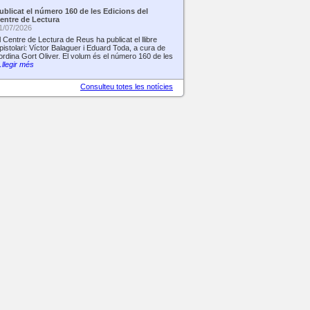
ublicat el número 160 de les Edicions del
entre de Lectura
1/07/2026
l Centre de Lectura de Reus ha publicat el llibre
pistolari: Víctor Balaguer i Eduard Toda, a cura de
ordina Gort Oliver. El volum és el número 160 de les
llegir més
Consulteu totes les notícies