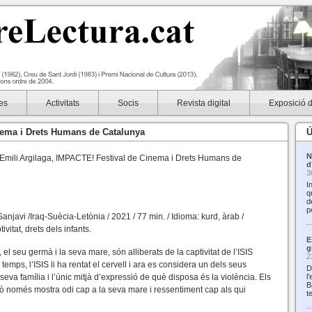
es
Activitats
Socis
Revista digital
Exposició 
nema i Drets Humans de Catalunya
Ú
N
la Emili Argilaga, IMPACTE! Festival de Cinema i Drets Humans de
d
3
I
q
d
p
anjavi /Iraq-Suècia-Letònia / 2021 / 77 min. / Idioma: kurd, àrab /
ivitat, drets dels infants.
E
g
el seu germà i la seva mare, són alliberats de la captivitat de l’ISIS
2
emps, l’ISIS li ha rentat el cervell i ara es considera un dels seus
D
va família i l’únic mitjà d’expressió de què disposa és la violència. Els
l
B
 només mostra odi cap a la seva mare i ressentiment cap als qui
t