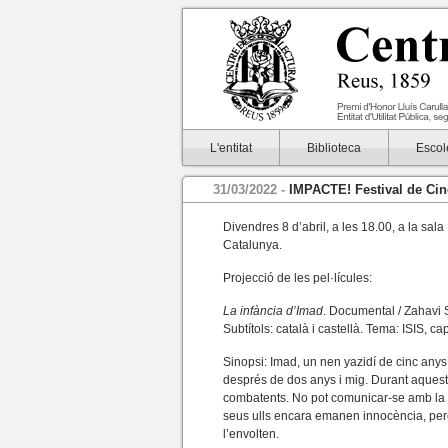
L'entitat
Biblioteca
Escol
31/03/2022 -
IMPACTE! Festival de Ci
Divendres 8 d’abril, a les 18.00, a la sa
Catalunya.
Projecció de les pel·lícules:
La infància d’Imad
. Documental / Zahavi S
Subtítols: català i castellà. Tema: ISIS, capt
Sinopsi: Imad, un nen yazidí de cinc anys, 
després de dos anys i mig. Durant aquest t
combatents. No pot comunicar-se amb la se
seus ulls encara emanen innocència, però
l’envolten.