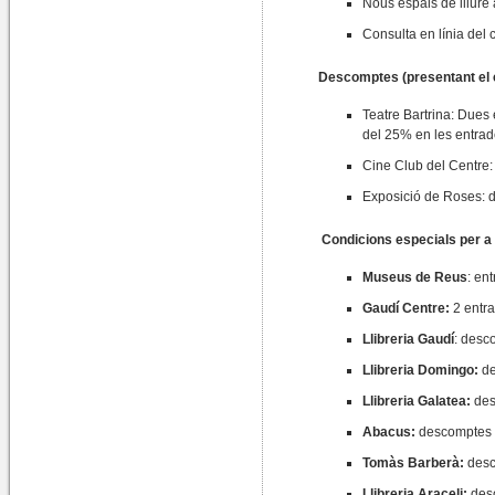
Nous espais de lliure 
Consulta en línia del c
Descomptes (presentant el c
Teatre Bartrina: Dues
del 25% en les entrad
Cine Club del Centre:
Exposició de Roses: d
Condicions especials per a 
Museus de Reus
: en
Gaudí Centre:
2 entra
Llibreria Gaudí
: desc
Llibreria Domingo:
de
Llibreria Galatea:
des
Abacus:
descomptes 
Tomàs Barberà:
desc
Llibreria Araceli:
des