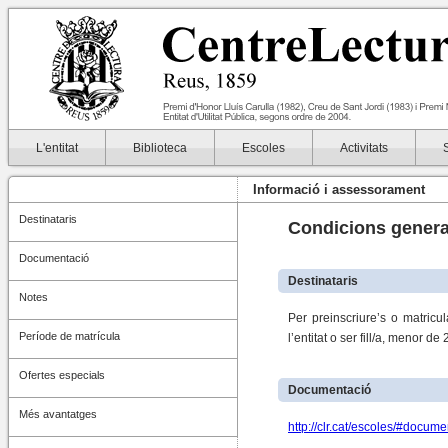
L'entitat
Biblioteca
Escoles
Activitats
Informació i assessorament
Destinataris
Condicions genera
Documentació
Destinataris
Notes
Per preinscriure’s o matricu
Període de matrícula
l’entitat o ser fill/a, menor 
Ofertes especials
Documentació
Més avantatges
http://clr.cat/escoles/#docume