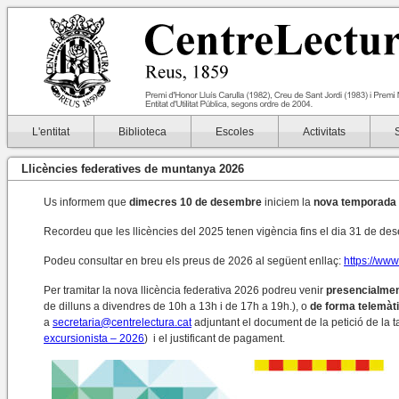
L'entitat
Biblioteca
Escoles
Activitats
Llicències federatives de muntanya 2026
Us informem que
dimecres 10
de desembre
iniciem la
nova temporada d
Recordeu que les llicències del 2025 tenen vigència fins el dia 31 de de
Podeu consultar en breu els preus de 2026 al següent enllaç:
https://www
Per tramitar la nova llicència federativa 2026 podreu venir
presencialment
de dilluns a divendres de 10h a 13h i de 17h a 19h.), o
de forma telemàt
a
secretaria@centrelectura.cat
adjuntant el document de la petició de la ta
excursionista – 2026
) i el justificant de pagament.