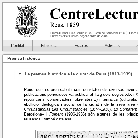
L'entitat
Biblioteca
Escoles
Activitats
Premsa històrica
La premsa històrica a la ciutat de Reus (1813-1939)
Reus, com és prou sabut i com constaten els diversos inventa
publicacions periòdiques va publicar al llarg dels segles XIX i 
republicans, conservadors, obreristes…) i temàtics (culturals
ebullició ideològica i social de la ciutat i de la seva àrea 
Circunstancias
/
Les Circumstàncies
(1874-1936),
Lo
Somatent
Barcelona– i
Foment
(1906-1936) són algunes de les princip
reusenca i també catalana.