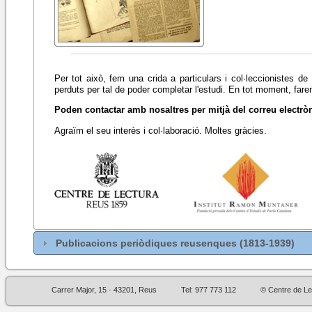
Per tot això, fem una crida a particulars i col·leccionistes d
perduts per tal de poder completar l'estudi. En tot moment, fare
Poden contactar amb nosaltres per mitjà del correu electrò
Agraïm el seu interès i col·laboració. Moltes gràcies.
Publicacions periòdiques reusenques (1813-1939)
Carrer Major, 15 · 43201, Reus
Tel: 977 773 112
© Centre de Le