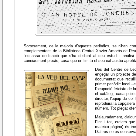
Sortosament, de la majoria d'aquests periòdics, se n'han co
complementaris de la Biblioteca Central Xavier Amorós de Reu
l'escassa dedicació que s'ha dedicat al seu estudi i anàlisi
coneixement precís, cosa que en limita el seu exhaustiu aprofi
Des del Centre de Lect
engegar un projecte de 
documentat que reculli
primer periòdic local –
l'ocupació feixista de l
el catàleg, cada public
director, l'equip de co
reproduirà la capçalera
número. Tot plegat oferi
Malauradament, d'algun
Fins i tot, creiem que
mateixa pàgina) és inco
D'altres no es conserv