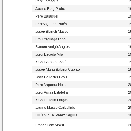
Pere Totosaus
1
Jaume Roig Padró
1
Pere Balaguer
1
Enric Aguadé Parés
1
Josep Blanch Massó
1
Emili Argilaga Ripoll
1
Ramón Amigó Anglès
1
Jordi Escoda Vilà
1
Xavier Amorós Solà
1
Josep Maria Balañà Cabrito
1
Joan Ballester Grau
1
Pere Anguera Nolla
2
Jordi Agràs Estalella
2
Xavier Filella Fargas
2
Jaume Massó Carballido
2
Lluís Miquel Pérez Segura
2
Empar Pont Albert
2