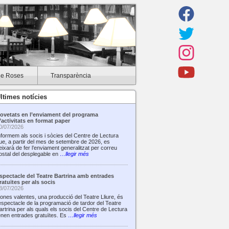
de Roses
Transparència
ltimes notícies
ovetats en l’enviament del programa
’activitats en format paper
0/07/2026
nformem als socis i sòcies del Centre de Lectura
ue, a partir del mes de setembre de 2026, es
eixarà de fer l’enviament generalitzat per correu
ostal del desplegable en
…llegir més
spectacle del Teatre Bartrina amb entrades
ratuïtes per als socis
3/07/2026
ones valentes, una producció del Teatre Lliure, és
’espectacle de la programació de tardor del Teatre
artrina per als quals els socis del Centre de Lectura
enen entrades gratuïtes. Es
…llegir més