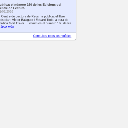
ublicat el número 160 de les Edicions del
entre de Lectura
1/07/2026
l Centre de Lectura de Reus ha publicat el llibre
pistolari: Víctor Balaguer i Eduard Toda, a cura de
ordina Gort Oliver. El volum és el número 160 de les
llegir més
Consulteu totes les notícies