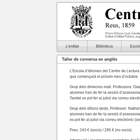
L'entitat
Biblioteca
Escol
Taller de conversa en anglès
L’Escola d’Idiomes del Centre de Lectura 
que començarà el pròxim mes d’octubre. 
Grup dels dimecres matí. Professora: Oxa
alumnes han de fer la sessió d’assessor
També es pot fer al juliol via correu elect
Grup dels dilluns tarda. Professor: Nath
alumnes han de fer la sessió d’assessor
es pot fer al juliol via correu electrònic (
Preu: 243 € (socis) / 295 € (no socis).