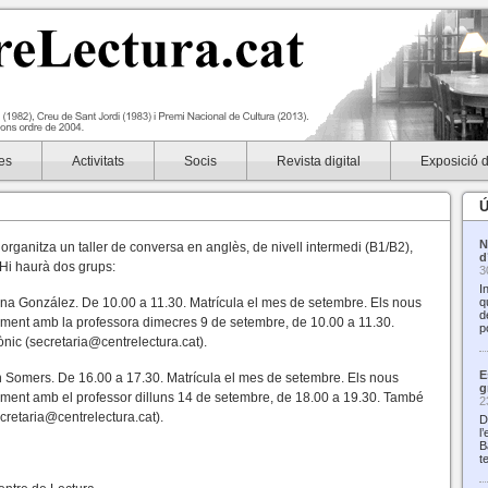
es
Activitats
Socis
Revista digital
Exposició 
Ú
N
organitza un taller de conversa en anglès, de nivell intermedi (B1/B2),
d
Hi haurà dos grups:
3
I
na González. De 10.00 a 11.30. Matrícula el mes de setembre. Els nous
q
d
ament amb la professora dimecres 9 de setembre, de 10.00 a 11.30.
p
rònic (secretaria@centrelectura.cat).
E
an Somers. De 16.00 a 17.30. Matrícula el mes de setembre. Els nous
g
ament amb el professor dilluns 14 de setembre, de 18.00 a 19.30. També
2
secretaria@centrelectura.cat).
D
l
B
t