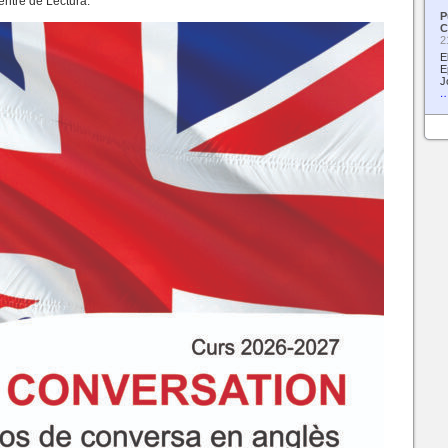
Centre de Lectura.
P
C
2
E
E
J
…