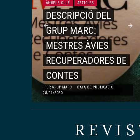
ÀNGELS OLLÉ
ARTICLES
DESCRIPCIÓ DEL
GRUP MARC:
ARTICLES
É
MESTRES ÀVIES
MONOGRÀFIC DEDICAT A TERESA PÀMIES
TERESA PÀMIES
,
RECUPERADORES DE
LA IAIA TERESA
CONTES
PER
ÀLEX PÀMIES QUERALT
.
DATA DE
PUBLICACIÓ: 23/08/2019
PER
GRUP MARC
.
DATA DE PUBLICACIÓ:
28/01/2020
REVIS