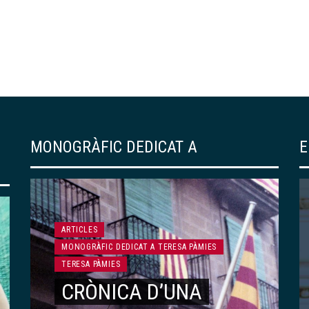
MONOGRÀFIC DEDICAT A
E
EDICIONS DEL CENTRE
139 – «RESSÒ DE
JAPONISME». UN
ARTICLES
MONOGRÀFIC DEDICAT A TERESA PÀMIES
RECORREGUT PER LA
TERESA PÀMIES
CRÒNICA D’UNA
COL·LECCIÓ DE