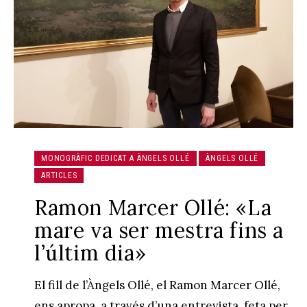
MONOGRÀFIC DEDICAT A ÀNGELS OLLÉ
ÀNGELS OLLÉ
ARTICLES
Ramon Marcer Ollé: «La
mare va ser mestra fins a
l’últim dia»
El fill de l’Àngels Ollé, el Ramon Marcer Ollé,
ens apropa, a través d’una entrevista, feta per