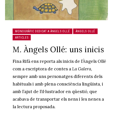
MONOGRÀFIC DEDICAT A ÀNGELS OLLÉ
ÀNGELS OLLÉ
ARTICLES
M. Àngels Ollé: uns inicis
Fina Rifà ens reporta als inicis de l’Àngels Ollé
com a escriptora de contes a
La Galera
,
sempre amb uns personatges diferents dels
habituals i amb plena consciència lingüista, i
amb l’ajut de l’il·lustrador en qüestió, que
acabava de transportar els nens i les nenes a
la lectura proposada.