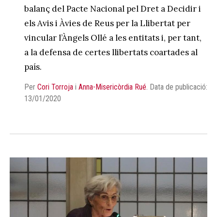
balanç del Pacte Nacional pel Dret a Decidir i
els Avis i Àvies de Reus per la Llibertat per
vincular l’Àngels Ollé a les entitats i, per tant,
a la defensa de certes llibertats coartades al
país.
Per
Cori Torroja
i
Anna-Misericòrdia Rué
.
Data de publicació:
13/01/2020