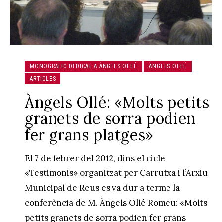
MONOGRÀFIC DEDICAT A ÀNGELS OLLÉ
ÀNGELS OLLÉ
ARTICLES
Àngels Ollé: «Molts petits
granets de sorra podien
fer grans platges»
El 7 de febrer del 2012, dins el cicle
«Testimonis» organitzat per Carrutxa i l’Arxiu
Municipal de Reus es va dur a terme la
conferència de M. Àngels Ollé Romeu: «Molts
petits granets de sorra podien fer grans