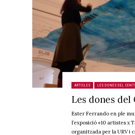
ARTICLES
LES DONES DEL CENT
Les dones del
Ester Ferrando en ple mun
l’exposició «10 artistes 
organitzada per la URV i c