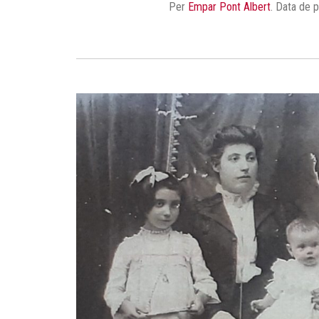
Per
Empar Pont Albert
.
Data de p