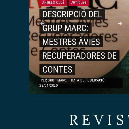
ÀNGELS OLLÉ
ARTICLES
DESCRIPCIÓ DEL
ARTICLES
GRUP MARC:
MONOGRÀFIC DEDICAT A TERESA PÀMIES
TERESA PÀMIES
É
MESTRES ÀVIES
FEMINISME I
,
RECUPERADORES DE
LITERATURA
CONTES
PER
AGNÈS TODA I BONET
.
DATA DE
PUBLICACIÓ: 23/08/2019
PER
GRUP MARC
.
DATA DE PUBLICACIÓ:
28/01/2020
REVIS