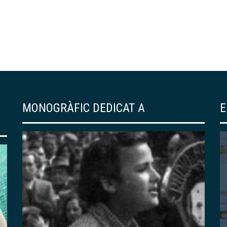
MONOGRÀFIC DEDICAT A
E
EDICIONS DEL CENTRE
139 – «RESSÒ DE
JAPONISME». UN
RECORREGUT PER LA
COL·LECCIÓ DE