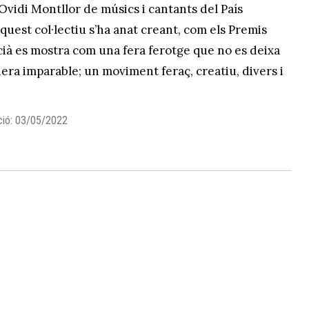
 Ovidi Montllor de músics i cantants del País
aquest col·lectiu s’ha anat creant, com els Premis
cià es mostra com una fera ferotge que no es deixa
era imparable; un moviment feraç, creatiu, divers i
ció: 03/05/2022