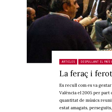
ARTICLES
DESPULLANT EL PAÍS 
La feraç i fer
Es recull com es va gestar
València el 2005 per part 
quantitat de músics reuni
estat amagats, perseguits,