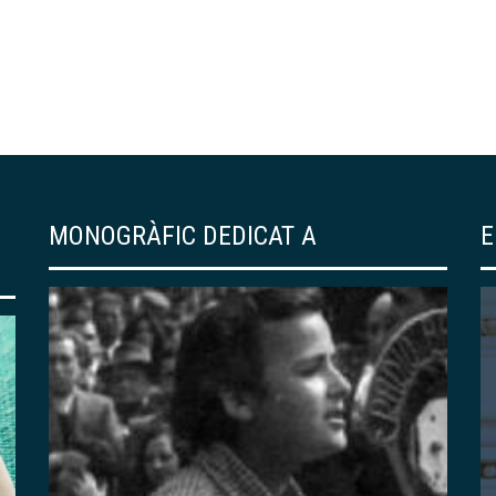
MONOGRÀFIC DEDICAT A
E
EDICIONS DEL CENTRE
139 – «RESSÒ DE
JAPONISME». UN
RECORREGUT PER LA
COL·LECCIÓ DE