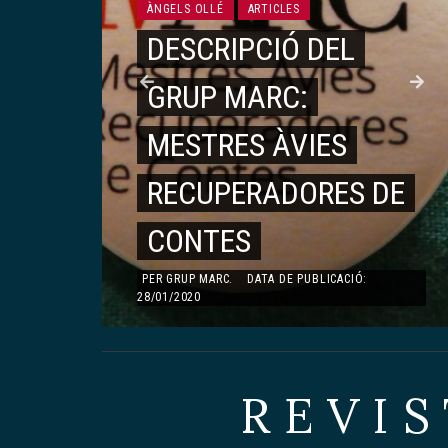
ÀNGELS OLLÉ
ARTICLES
DESCRIPCIÓ DEL
ARTICLES
GRUP MARC:
MONOGRÀFIC DEDICAT A TERESA PÀMIES
TERESA PÀMIES
É
MESTRES ÀVIES
FEMINISME I
,
RECUPERADORES DE
LITERATURA
CONTES
PER
AGNÈS TODA I BONET
.
DATA DE
PUBLICACIÓ: 23/08/2019
PER
GRUP MARC
.
DATA DE PUBLICACIÓ:
28/01/2020
REVIS