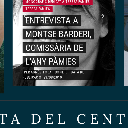
MONOGRÀFIC DEDICAT A TERESA PÀMIES
LITERATURA
TERESA PÀMIES
ENTREVISTA A
ARTÍSTICA
MONTSE BARDERI,
JAPONESA DEL
MONOGRÀFIC DEDICAT A ÀNGELS OLLÉ
MONO
ÀNGELS OLLÉ
ARTICLES
ÀNGE
COMISSÀRIA DE
CENTRE DE LECTURA
RECORDS,
À
L’ANY PÀMIES
DE REUS.
VIVÈNCIES…
P
PER
AGNÈS TODA I BONET
.
DATA DE
PUBLICACIÓ: 23/08/2019
PER
EDITOR
.
DATA DE PUBLICACIÓ: 25/03/2017
2
PER
DOLORS ESQUERDA AYMAMÍ
.
DATA DE
PER
A
PUBLICACIÓ: 13/01/2020
PUBLIC
TA DEL CEN