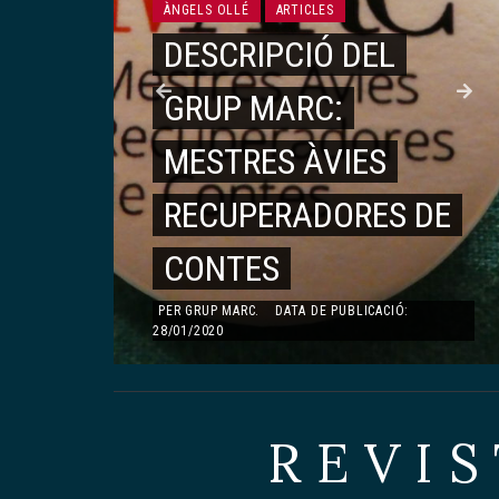
MONOGRÀFIC DEDICAT A TERESA PÀMIES
ÀNGELS OLLÉ
ARTICLES
TERESA PÀMIES
DESCRIPCIÓ DEL
LA PRESÈNCIA DE
GRUP MARC:
TERESA PÀMIES AL II
É
MESTRES ÀVIES
CONGRÉS MUNDIAL
,
RECUPERADORES DE
DE LA JOVENTUT
CONTES
PER
GUILLEM MARTÍNEZ MOLINOS
.
DATA DE
PUBLICACIÓ: 23/08/2019
PER
GRUP MARC
.
DATA DE PUBLICACIÓ:
28/01/2020
REVIS