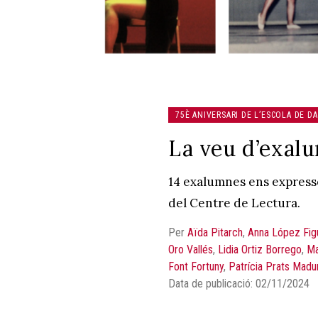
75È ANIVERSARI DE L’ESCOLA DE D
La veu d’exal
14 exalumnes ens expresse
del Centre de Lectura.
Per
Aïda Pitarch
,
Anna López Fig
Oro Vallés
,
Lidia Ortiz Borrego
,
Ma
Font Fortuny
,
Patrícia Prats Madur
Data de publicació: 02/11/2024