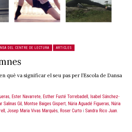
ANSA DEL CENTRE DE LECTURA
ARTICLES
umnes
n què va significar el seu pas per l’Escola de Dansa
ueras
,
Ester Navarrete
,
Esther Fusté Torrebadell
,
Isabel Sánchez-
r Salinas Gil
,
Montse Baiges Gispert
,
Núria Aguadé Figueras
,
Núria
ell
,
Josep Maria Vivas Marquès
,
Roser Curto
i
Sandra Rico Juan
.