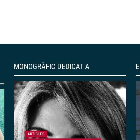
MONOGRÀFIC DEDICAT A
E
EDICIONS DEL CENTRE
139 – «RESSÒ DE
JAPONISME». UN
RECORREGUT PER LA
COL·LECCIÓ DE
ARTICLES