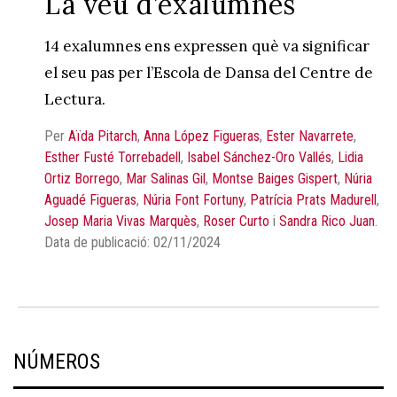
La veu d’exalumnes
14 exalumnes ens expressen què va significar
el seu pas per l’Escola de Dansa del Centre de
Lectura.
Per
Aïda Pitarch
,
Anna López Figueras
,
Ester Navarrete
,
Esther Fusté Torrebadell
,
Isabel Sánchez-Oro Vallés
,
Lidia
Ortiz Borrego
,
Mar Salinas Gil
,
Montse Baiges Gispert
,
Núria
Aguadé Figueras
,
Núria Font Fortuny
,
Patrícia Prats Madurell
,
Josep Maria Vivas Marquès
,
Roser Curto
i
Sandra Rico Juan
.
Data de publicació: 02/11/2024
NÚMEROS