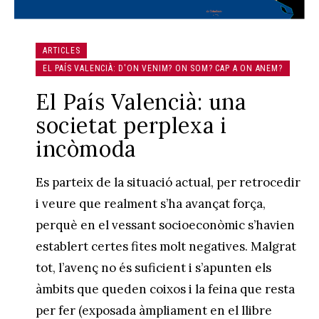
ARTICLES
EL PAÍS VALENCIÀ: D'ON VENIM? ON SOM? CAP A ON ANEM?
El País Valencià: una
societat perplexa i
incòmoda
Es parteix de la situació actual, per retrocedir
i veure que realment s’ha avançat força,
perquè en el vessant socioeconòmic s’havien
establert certes fites molt negatives. Malgrat
tot, l’avenç no és suficient i s’apunten els
àmbits que queden coixos i la feina que resta
per fer (exposada àmpliament en el llibre