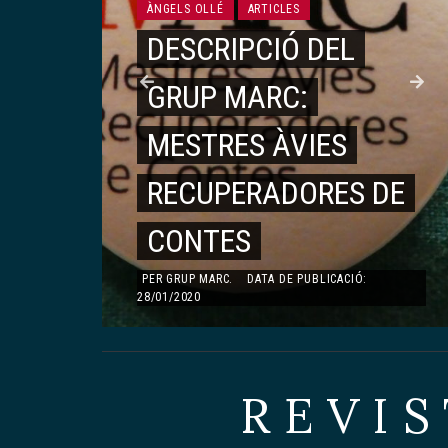
MONOGRÀFIC DEDICAT A TERESA PÀMIES
ÀNGELS OLLÉ
ARTICLES
TERESA PÀMIES
DESCRIPCIÓ DEL
LA PRESÈNCIA DE
GRUP MARC:
TERESA PÀMIES AL II
É
MESTRES ÀVIES
CONGRÉS MUNDIAL
,
RECUPERADORES DE
DE LA JOVENTUT
CONTES
PER
GUILLEM MARTÍNEZ MOLINOS
.
DATA DE
PUBLICACIÓ: 23/08/2019
PER
GRUP MARC
.
DATA DE PUBLICACIÓ:
28/01/2020
REVIS