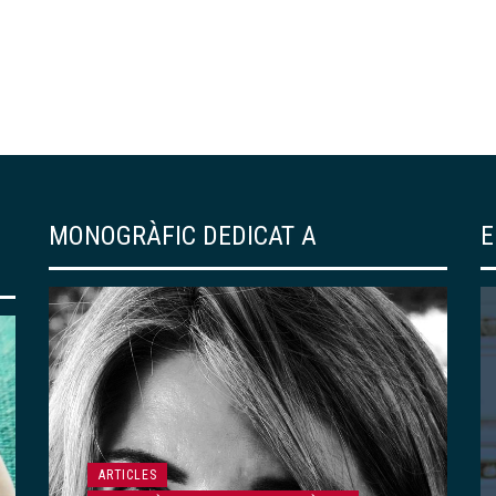
MONOGRÀFIC DEDICAT A
E
EDICIONS DEL CENTRE
139 – «RESSÒ DE
JAPONISME». UN
RECORREGUT PER LA
COL·LECCIÓ DE
ARTICLES