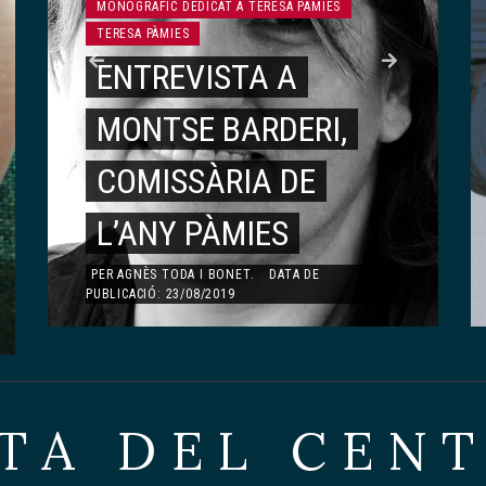
MONOGRÀFIC DEDICAT A TERESA PÀMIES
LITERATURA
TERESA PÀMIES
ENTREVISTA A
ARTÍSTICA
MONTSE BARDERI,
JAPONESA DEL
MONOGRÀFIC DEDICAT A ÀNGELS OLLÉ
MONO
ÀNGELS OLLÉ
ARTICLES
ÀNGE
COMISSÀRIA DE
CENTRE DE LECTURA
RECORDS,
À
L’ANY PÀMIES
DE REUS.
VIVÈNCIES…
P
PER
AGNÈS TODA I BONET
.
DATA DE
PUBLICACIÓ: 23/08/2019
PER
EDITOR
.
DATA DE PUBLICACIÓ: 25/03/2017
2
PER
DOLORS ESQUERDA AYMAMÍ
.
DATA DE
PER
A
PUBLICACIÓ: 13/01/2020
PUBLIC
TA DEL CEN