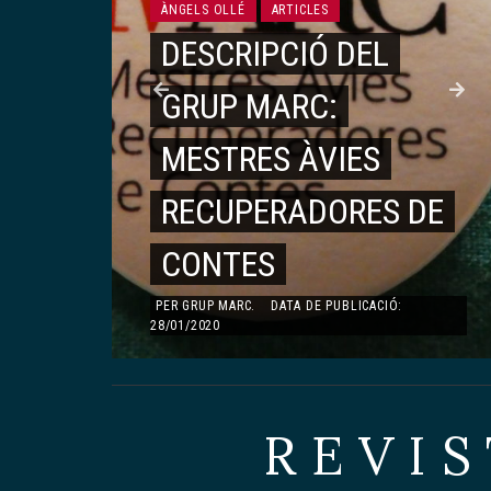
ÀNGELS OLLÉ
ARTICLES
DESCRIPCIÓ DEL
ARTICLES
GRUP MARC:
MONOGRÀFIC DEDICAT A TERESA PÀMIES
TERESA PÀMIES
É
MESTRES ÀVIES
FEMINISME I
,
RECUPERADORES DE
LITERATURA
CONTES
PER
AGNÈS TODA I BONET
.
DATA DE
PUBLICACIÓ: 23/08/2019
PER
GRUP MARC
.
DATA DE PUBLICACIÓ:
28/01/2020
REVIS