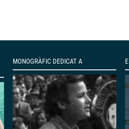
MONOGRÀFIC DEDICAT A
E
EDICIONS DEL CENTRE
139 – «RESSÒ DE
JAPONISME». UN
RECORREGUT PER LA
COL·LECCIÓ DE