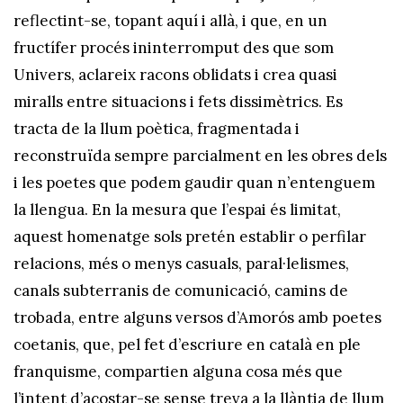
reflectint-se, topant aquí i allà, i que, en un
fructífer procés ininterromput des que som
Univers, aclareix racons oblidats i crea quasi
miralls entre situacions i fets dissimètrics. Es
tracta de la llum poètica, fragmentada i
reconstruïda sempre parcialment en les obres dels
i les poetes que podem gaudir quan n’entenguem
la llengua. En la mesura que l’espai és limitat,
aquest homenatge sols pretén establir o perfilar
relacions, més o menys casuals, paral·lelismes,
canals subterranis de comunicació, camins de
trobada, entre alguns versos d’Amorós amb poetes
coetanis, que, pel fet d’escriure en català en ple
franquisme, compartien alguna cosa més que
l’intent d’acostar-se sense treva a la llàntia de llum