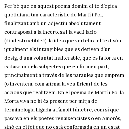
Per bé que en aquest poema domini el to d’èpica
quotidiana tan característic de Martí i Pol,
finalitzant amb un adjectiu absolutament
contraposat a la incertesa i la vacil·lació
(«indestructible»), la idea que vertebra el text són
igualment els intangibles que es deriven d’un
desig, d’una voluntat inalterable, que es fa forta en
cadascun dels subjectes que en formen part,
principalment a través de les paraules que emprem
(o inventem, com afirma la veu lírica) i de les
accions que realitzem. En el poema de Martí i Pol la
Morta viva no hi és present per mitjà de
terminologia lligada a l’àmbit fúnebre, com sí que
passava en els poetes renaixencistes o en Amorós,
sinó en el fet que no està conformada en un estat