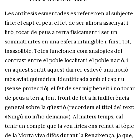
Les antítesis esmentades es refereixen al subjecte
líric: el cap i el peu, el fet de ser alhora assenyat i
liró, tocar de peus a terra físicament i ser un
somniatruites en una esfera intangible i, fins i tot,
inassolible. Totes funcionen com analogies del
contrast entre el poble localitat i el poble nació, i
en aquest sentit aquest darrer esdevé una noció
més aviat quimèrica, identificada amb el cap nu
(sense protecció), el fet de ser mig beneit i no tocar
de peus a terra, fent front de fet a la indiferència
general sobre la qüestió (recordem el títol del text:
«Ningú no m’ho demana»). Al mateix temps, cal
tenir en compte que la veu lírica ens remet al tòpic
de la Morta viva difós durant la Renaixença, ja que,