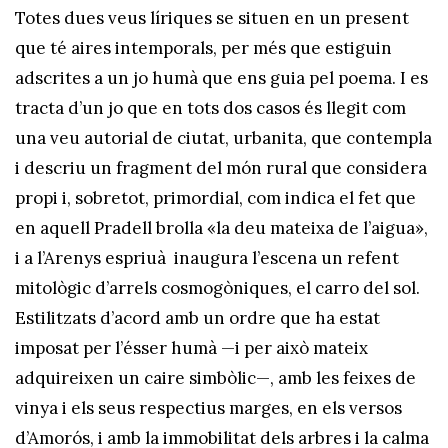
Totes dues veus líriques se situen en un present
que té aires intemporals, per més que estiguin
adscrites a un jo humà que ens guia pel poema. I es
tracta d’un jo que en tots dos casos és llegit com
una veu autorial de ciutat, urbanita, que contempla
i descriu un fragment del món rural que considera
propi i, sobretot, primordial, com indica el fet que
en aquell Pradell brolla «la deu mateixa de l’aigua»,
i a l’Arenys espriuà inaugura l’escena un refent
mitològic d’arrels cosmogòniques, el carro del sol.
Estilitzats d’acord amb un ordre que ha estat
imposat per l’ésser humà —i per això mateix
adquireixen un caire simbòlic—, amb les feixes de
vinya i els seus respectius marges, en els versos
d’Amorós, i amb la immobilitat dels arbres i la calma