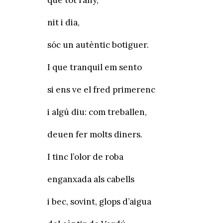
que tot l’any,
nit i dia,
sóc un autèntic botiguer.
I que tranquil em sento
si ens ve el fred primerenc
i algú diu: com treballen,
deuen fer molts diners.
I tinc l’olor de roba
enganxada als cabells
i bec, sovint, glops d’aigua