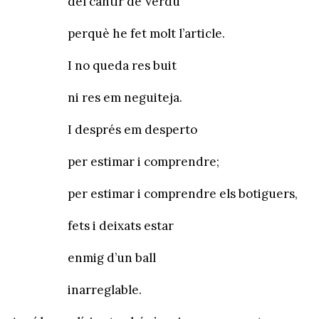
del càntir de Verdú
perquè he fet molt l’article.
I no queda res buit
ni res em neguiteja.
I després em desperto
per estimar i comprendre;
per estimar i comprendre els botiguers,
fets i deixats estar
enmig d’un ball
inarreglable.