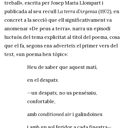
treball», escrita per Josep Maria Llompart i
publicada al seu recull
La terra d’Argensa
(1972), en
concret a la secció que ell significativament va
anomenar «De peus a terra», narra un episodi
luctuós del tema explicitat al títol del poema, cosa
que el fa, segons ens adverteix el primer vers del
text, «un poema ben tòpic»:
Heu de saber que aquest matí,
en el despatx
—un despatx, no us penséssiu,
confortable,
amb
conditioned air
i galindoines
i amb un sol feridor a cada finestra—,