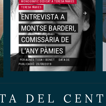
MONOGRÀFIC DEDICAT A TERESA PÀMIES
LITERATURA
TERESA PÀMIES
ENTREVISTA A
ARTÍSTICA
MONTSE BARDERI,
JAPONESA DEL
MONOGRÀFIC DEDICAT A ÀNGELS OLLÉ
MONO
ÀNGELS OLLÉ
ARTICLES
ÀNGE
COMISSÀRIA DE
CENTRE DE LECTURA
RECORDS,
À
L’ANY PÀMIES
DE REUS.
VIVÈNCIES…
P
PER
AGNÈS TODA I BONET
.
DATA DE
PUBLICACIÓ: 23/08/2019
PER
EDITOR
.
DATA DE PUBLICACIÓ: 25/03/2017
2
PER
DOLORS ESQUERDA AYMAMÍ
.
DATA DE
PER
A
PUBLICACIÓ: 13/01/2020
PUBLIC
TA DEL CEN