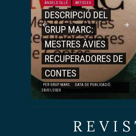
MONOGRÀFIC DEDICAT A TERESA PÀMIES
ÀNGELS OLLÉ
ARTICLES
TERESA PÀMIES
DESCRIPCIÓ DEL
LA PRESÈNCIA DE
GRUP MARC:
TERESA PÀMIES AL II
É
MESTRES ÀVIES
CONGRÉS MUNDIAL
,
RECUPERADORES DE
DE LA JOVENTUT
CONTES
PER
GUILLEM MARTÍNEZ MOLINOS
.
DATA DE
PUBLICACIÓ: 23/08/2019
PER
GRUP MARC
.
DATA DE PUBLICACIÓ:
28/01/2020
REVIS