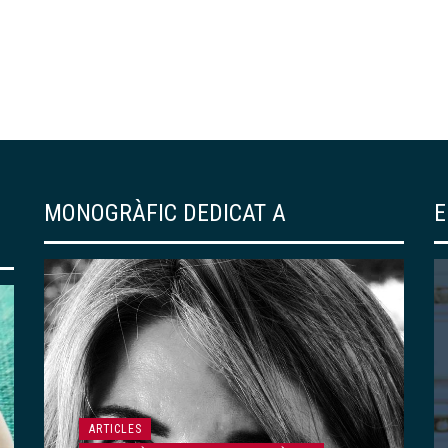
MONOGRÀFIC DEDICAT A
E
EDICIONS DEL CENTRE
139 – «RESSÒ DE
JAPONISME». UN
RECORREGUT PER LA
COL·LECCIÓ DE
ARTICLES