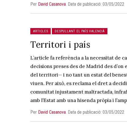
Per
David Casanova
.
Data de publicació: 03/05/2022
ARTICLES
DESPULLANT EL PAÍS VALENCIÀ
Territori i país
L’article fa referència a la necessitat de 
decisions preses des de Madrid des d’on es
del territori— i no tant un estat del ben
viuen. Per això, es reclama el dret a dec
comunitat injustament maltractada, infraf
amb l’Estat amb una hisenda pròpia i l’ampli
Per
David Casanova
.
Data de publicació: 03/05/2022