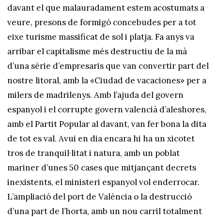
davant el que malauradament estem acostumats a
veure, presons de formigó concebudes per a tot
eixe turisme massificat de sol i platja. Fa anys va
arribar el capitalisme més destructiu de la mà
d’una sèrie d’empresaris que van convertir part del
nostre litoral, amb la «Ciudad de vacaciones» per a
milers de madrilenys. Amb l’ajuda del govern
espanyol i el corrupte govern valencià d’aleshores,
amb el Partit Popular al davant, van fer bona la dita
de tot es val. Avui en dia encara hi ha un xicotet
tros de tranquil·litat i natura, amb un poblat
mariner d’unes 50 cases que mitjançant decrets
inexistents, el ministeri espanyol vol enderrocar.
L’ampliació del port de València o la destrucció
d’una part de l’horta, amb un nou carril totalment