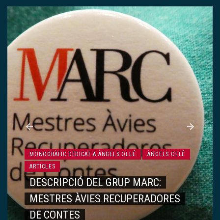
MONOGRÀFIC DEDICAT A ÀNGELS OLLÉ
ÀNGELS OLLÉ
ARTICLES
RECORDS, VIVÈNCIES…