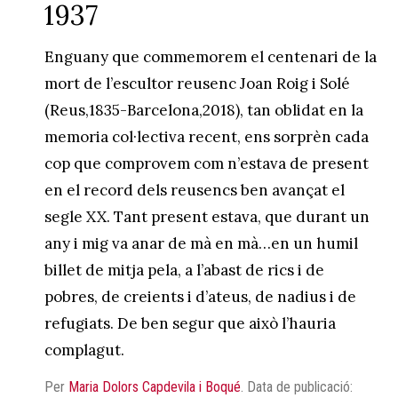
1937
Enguany que commemorem el centenari de la
mort de l’escultor reusenc Joan Roig i Solé
(Reus,1835-Barcelona,2018), tan oblidat en la
memoria col·lectiva recent, ens sorprèn cada
cop que comprovem com n’estava de present
en el record dels reusencs ben avançat el
segle XX. Tant present estava, que durant un
any i mig va anar de mà en mà…en un humil
billet de mitja pela, a l’abast de rics i de
pobres, de creients i d’ateus, de nadius i de
refugiats. De ben segur que això l’hauria
complagut.
Per
Maria Dolors Capdevila i Boqué
.
Data de publicació: