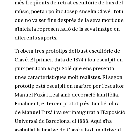
més freqüents de retrat escultòric de bus del
músic, poeta i polític Josep Anselm Clavé. Tot i
que no va ser fins després de la seva mort que
s’inicia la representació de la seva imatge en
diferents suports.
Trobem tres prototips del bust escultòric de
Clavé. El primer, data de 1874 i fou esculpit en
guix per Joan Roig i Solé que ens presenta
unes característiques molt realistes. El segon
prototip està esculpit en marbre per l’escultor
Manuel Fuxà i Leal amb decoració laurifòlia.
Finalment, el tercer prototip és, també, obra
de Manuel Fuxà i va ser inaugurat a l’Exposició
Universal de Barcelona, el 1888. Aquí s’ha
assimilat la imatge de Clavé a la d’un dirigent