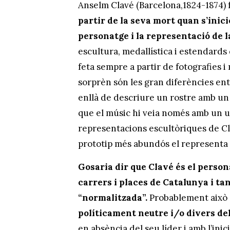
Anselm Clavé (Barcelona,1824-1874) f
partir de la seva mort quan s’inici
personatge i la representació de l
escultura, medallística i estendards 
feta sempre a partir de fotografies i 
sorprèn són les gran diferències ent
enllà de descriure un rostre amb un 
que el músic hi veia només amb un u
representacions escultòriques de Cl
prototip més abundós el represent
Gosaria dir que Clavé és el perso
carrers i places de Catalunya i ta
“normalitzada”.
Probablement això 
políticament neutre i/o divers de
en absència del seu líder i amb l’inici