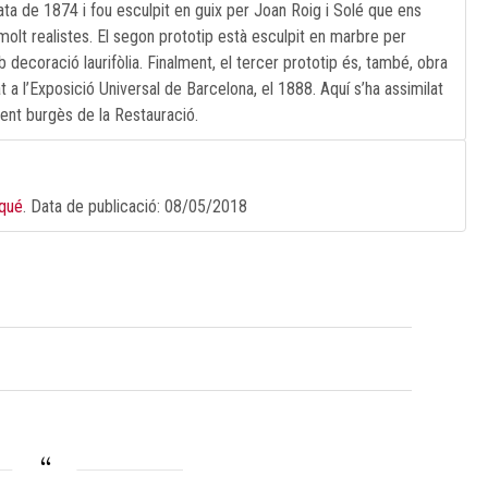
data de 1874 i fou esculpit en guix per Joan Roig i Solé que ens
olt realistes. El segon prototip està esculpit en marbre per
 decoració laurifòlia. Finalment, el tercer prototip és, també, obra
t a l’Exposició Universal de Barcelona, el 1888. Aquí s’ha assimilat
igent burgès de la Restauració.
oqué
. Data de publicació:
08/05/2018