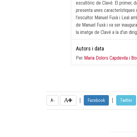
escultòric de Clavé. El primer, 
presenta unes característiques m
l’escultor Manuel Fuxà i Leal amb
de Manuel Fuxà i va ser inaugura
la imatge de Clavé a la d’un dir
Autors i data
Per
Maria Dolors Capdevila i B
|
|
A-
Facebook
Twitter