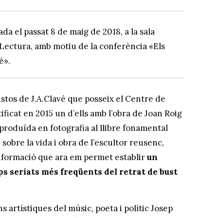
da el passat 8 de maig de 2018, a la sala
 Lectura, amb motiu de la conferència «Els
é».
stos de J.A.Clavé que posseix el Centre de
ficat en 2015 un d’ells amb l’obra de Joan Roig
eproduïda en fotografia al llibre fonamental
 sobre la vida i obra de l’escultor reusenc,
nformació que ara em permet establir
un
ps seriats més freqüents del retrat de bust
 artístiques del músic, poeta i polític Josep