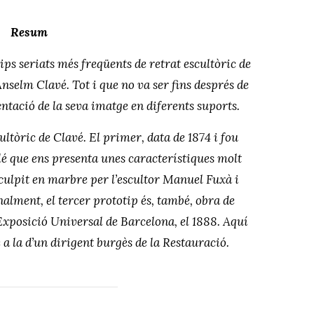
Resum
ips seriats més freqüents de retrat escultòric de
Anselm Clavé. Tot i que no va ser fins després de
entació de la seva imatge en diferents suports.
ultòric de Clavé. El primer, data de 1874 i fou
lé que ens presenta unes característiques molt
esculpit en marbre per l’escultor Manuel Fuxà i
nalment, el tercer prototip és, també, obra de
Exposició Universal de Barcelona, el 1888. Aquí
 a la d’un dirigent burgès de la Restauració.