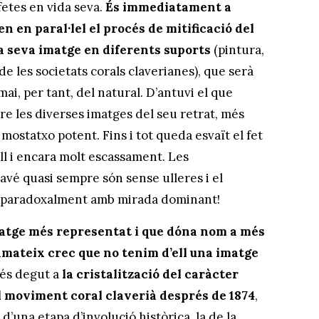
etes en vida seva.
És immediatament a
en en paral·lel el procés de mitificació del
a seva imatge en diferents suports
(pintura,
de les societats corals claverianes), que serà
mai, per tant, del natural. D’antuvi el que
re les diverses imatges del seu retrat, més
mostatxo potent. Fins i tot queda esvaït el fet
ll i encara molt escassament. Les
avé quasi sempre són sense ulleres i el
a paradoxalment amb mirada dominant!
natge més representat i que dóna nom a més
nmateix crec que no tenim d’ell una imatge
és degut a
la cristalització del caràcter
l moviment coral claverià després de 1874
,
 d’una etapa d’involució històrica, la de la