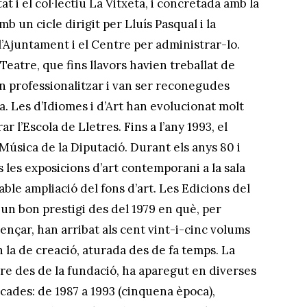
t i el col·lectiu La Vitxeta, i concretada amb la
b un cicle dirigit per Lluís Pasqual i la
l’Ajuntament i el Centre per administrar-lo.
eatre, que fins llavors havien treballat de
an professionalitzar i van ser reconegudes
a. Les d’Idiomes i d’Art han evolucionat molt
ar l’Escola de Lletres. Fins a l’any 1993, el
Música de la Diputació. Durant els anys 80 i
 les exposicions d’art contemporani a la sala
le ampliació del fons d’art. Les Edicions del
un bon prestigi des del 1979 en què, per
nçar, han arribat als cent vint-i-cinc volums
 en la de creació, aturada des de fa temps. La
re des de la fundació, ha aparegut en diverses
cades: de 1987 a 1993 (cinquena època),