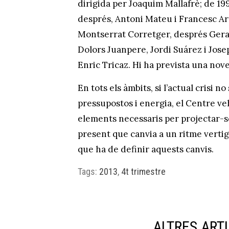
dirigida per Joaquim Mallafrè; de 199
després, Antoni Mateu i Francesc Ar
Montserrat Corretger, després Gera
Dolors Juanpere, Jordi Suárez i Josep
Enric Tricaz. Hi ha prevista una nov
En tots els àmbits, si l’actual crisi n
pressupostos i energia, el Centre ve
elements necessaris per projectar-s
present que canvia a un ritme vertig
que ha de definir aquests canvis.
Tags:
2013
,
4t trimestre
ALTRES ART