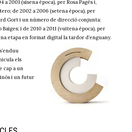
4 a 2001 (sisena època), per Rosa Pagès i,
tero; de 2002 a 2006 (setena època), per
rd Gort i un número de direcció conjunta:
 Baiges; i de 2010 a 2011 (vuitena època), per
ena etapa en format digital la tardor d’enguany.
o s’enduu
hicula els
e cap a un
inós i un futur
ICLES