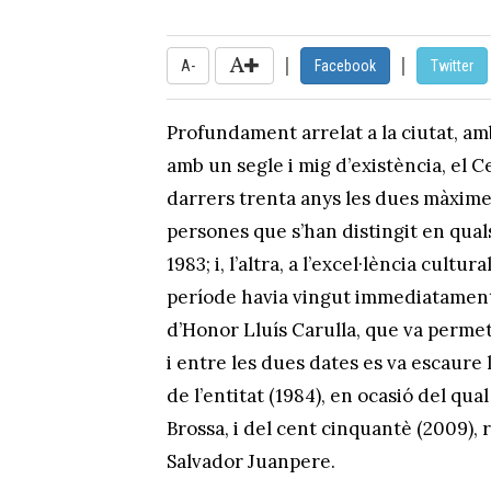
|
|
A-
Facebook
Twitter
Profundament arrelat a la ciutat, amb
amb un segle i mig d’existència, el 
darrers trenta anys les dues màximes 
persones que s’han distingit en quals
1983; i, l’altra, a l’excel·lència cultu
període havia vingut immediatament 
d’Honor Lluís Carulla, que va permet
i entre les dues dates es va escaure 
de l’entitat (1984), en ocasió del qua
Brossa, i del cent cinquantè (2009), 
Salvador Juanpere.