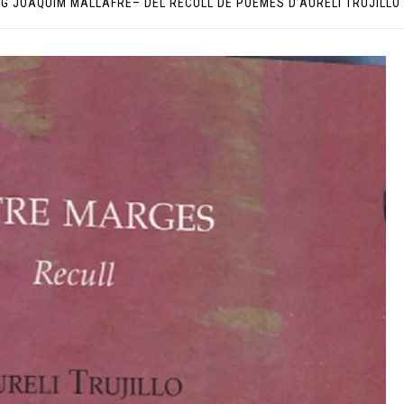
G JOAQUIM MALLAFRÈ– DEL RECULL DE POEMES D’AURELI TRUJILLO