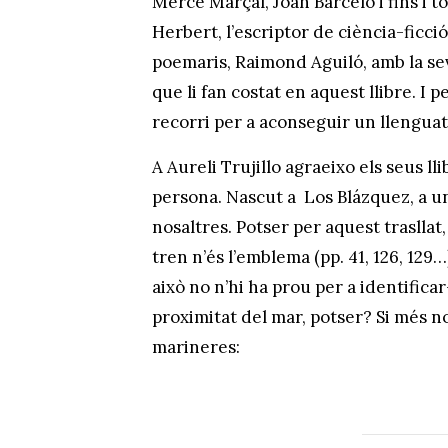
Mercè Marçal, Joan Barcelo i fins i t
Herbert, l’escriptor de ciència-ficci
poemaris, Raimond Aguiló, amb la sev
que li fan costat en aquest llibre. I pe
recorri per a aconseguir un llenguat
A Aureli Trujillo agraeixo els seus ll
persona. Nascut a Los Blázquez, a u
nosaltres. Potser per aquest trasllat,
tren n’és l’emblema (pp. 41, 126, 129…
això no n’hi ha prou per a identificar
proximitat del mar, potser? Si més n
marineres: