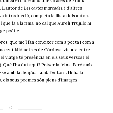
ot tanca el llibre amb unes frases de Frank
ó. L’autor de
Les cartes marcades
, i d’altres
a introducció, completa la llista dels autors
l que fa a la rima, no cal que Aureli Trujillo hi
ge poètic.
ibres, que me’l fan conèixer com a poeta i com a
ns cent kilòmetres de Còrdova, viu ara entre
 el viatge té presència en els seus versos i el
). Què l’ha dut aquí? Potser la feina. Però amb
-se amb la llengua i amb l’entorn. Hi ha la
o, els seus poemes són plens d’imatges