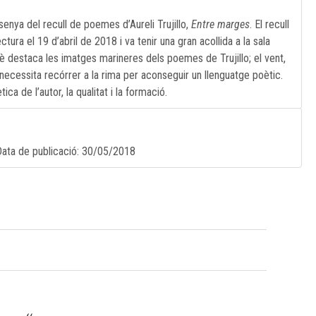
enya del recull de poemes d’Aureli Trujillo,
Entre marges
. El recull
tura el 19 d’abril de 2018 i va tenir una gran acollida a la sala
è destaca les imatges marineres dels poemes de Trujillo; el vent,
necessita recórrer a la rima per aconseguir un llenguatge poètic.
ca de l’autor, la qualitat i la formació.
Data de publicació:
30/05/2018