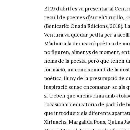
El 19 d’abril es va presentar al Cent
recull de poemes d’Aureli Trujillo,
E
(Benicarló: Onada Edicions, 2018)
.
La
Ventura va quedar petita per a acollir
M’admira la dedicació poètica de mol
no figuren, almenys de moment, entr
noms de la poesia, però que tenen un
formació, un coneixement de la nost
poètica, lluny de la presumpció de qui
inspiració sense encomanar-se als q
si troben que «noia» rima amb «toia
l’ocasional dedicatòria de padrí de b
que introdueix els diferents apartat
Xirinachs, Margalida Pons, Quima Ja