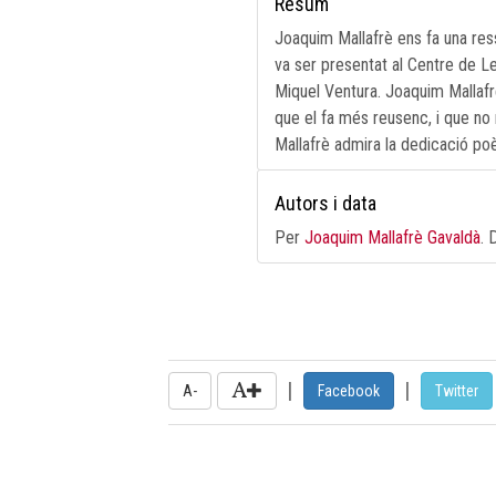
Resum
Joaquim Mallafrè ens fa una ress
va ser presentat al Centre de Lec
Miquel Ventura. Joaquim Mallafr
que el fa més reusenc, i que no 
Mallafrè admira la dedicació poèti
Autors i data
Per
Joaquim Mallafrè Gavaldà
. 
|
|
A-
Facebook
Twitter