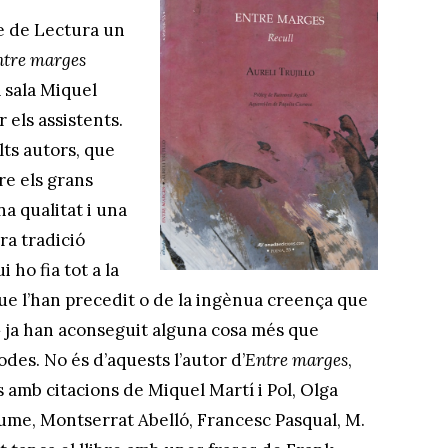
re de Lectura un
ntre marges
 sala Miquel
 els assistents.
ts autors, que
e els grans
a qualitat i una
ra tradició
 ho fia tot a la
ue l’han precedit o de la ingènua creença que
» ja han aconseguit alguna cosa més que
odes. No és d’aquests l’autor d’
Entre marges
,
s amb citacions de Miquel Martí i Pol, Olga
ume, Montserrat Abelló, Francesc Pasqual, M.