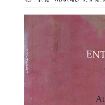
INICI
ARTICLES
RESSENYA –A CÀRREC DEL FILÒLE