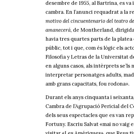
desembre de 1955, al Bartrina, es va in
cambra. En l’anunci requadrat a la r
motivo del cincuentenario del teatro d
amanecerá
, de Montherland, dirigida
havia tres quartes parts de la platea
públic, tot i que, com és lògic els a
Filosofia y Letras de la Universitat 
en alguns casos, als intèrprets se’l
interpretar personatges adults, madu
amb grans capacitats, fou rodona
».
Durant els anys cinquanta i seixanta,
Cambra de l’Agrupació Pericial del C
dels seus espectacles que es van rep
Fortuny. Escriu Salvat «mai no vaig
visitar «Les Amériques», que Reus tin