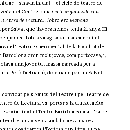
iciar – s’havia iniciat – el cicle de teatre de
evista del Centre, deia
Ciclo organizado con
el Centro de Lectura
. L’obra era
Mañana
 per Salvat que llavors només tenia 21 anys. Hi
 ocupades i l’obra va agradar francament al
ctors del Teatro Experimental de la Facultat de
de Barcelona eren molt joves, com pertocava, i,
s notava una joventut massa marcada per a
rs. Però l’actuació, dominada per un Salvat
 convidat pels Amics del Teatre i pel Teatre de
entre de Lectura, va portar a la ciutat molts
resentar tant al Teatre Bartrina com al Teatre
 entendre, quan venia amb la meva mare a
gués dos teatres i Tortosa cap, i tenia una