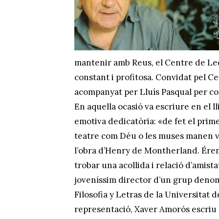
mantenir amb Reus, el Centre de Lect
constant i profitosa. Convidat pel C
acompanyat per Lluís Pasqual per co
En aquella ocasió va escriure en el ll
emotiva dedicatòria: «de fet el prim
teatre com Déu o les muses manen v
l’obra d’Henry de Montherland. Érem m
trobar una acollida i relació d’amist
joveníssim director d’un grup denom
Filosofia y Letras de la Universitat 
representació, Xaver Amorós escriu 