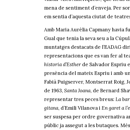
mena de sentiment d’enveja. Per sort
em sentia d’aquesta ciutat de teatre
Amb Maria Aurèlia Capmany havia fun
Gual que tenia la seva seu a la Cúpul
muntatges destacats de l’EADAG dirig
representacions que es van fer al te
historia d’Esther
de Salvador Espriu e
presència del mateix Espriu i amb u
Fabià Puigserver, Montserrat Roig, J
de 1963,
Santa Joana
, de Bernard Shaw
representar tres peces breus:
La bar
gitana
, d’Emili Vilanova i
En garet a l
ser suspesa per ordre governativa 
públic ja assegut a les butaques. Mé