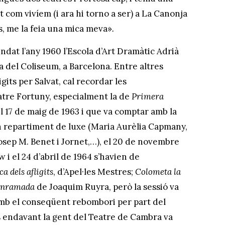
 com vivíem (i ara hi torno a ser) a La Canonja
s, me la feia una mica meva»
.
dat l’any 1960 l’Escola d’Art Dramàtic Adrià
a del Coliseum, a Barcelona. Entre altres
its per Salvat, cal recordar les
atre Fortuny, especialment la de
Primera
l 17 de maig de 1963 i que va comptar amb la
n repartiment de luxe (Maria Aurèlia Capmany,
osep M. Benet i Jornet,…), el 20 de novembre
 i el 24 d’abril de 1964 s’havien de
ca dels
afligits
, d’Apel·les Mestres;
Colometa la
’enramada
de Joaquim Ruyra, però la sessió va
amb el conseqüent rebombori per part del
s endavant la gent del Teatre de Cambra va