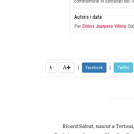
commemorar el centenari del Te
Autors i data
Per
Dolors Juanpere Viñeta
. Da
|
|
A-
Facebook
Twitter
Ricard Salvat, nascut a Tortosa,