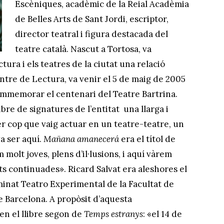
Escèniques, acadèmic de la Reial Acadèmia
de Belles Arts de Sant Jordi, escriptor,
director teatral i figura destacada del
teatre català. Nascut a Tortosa, va
ura i els teatres de la ciutat una relació
entre de Lectura, va venir el 5 de maig de 2005
mmemorar el centenari del Teatre Bartrina.
ibre de signatures de l’entitat una llarga i
er cop que vaig actuar en un teatre-teatre, un
a ser aquí.
Mañana amanecerá
era el títol de
olt joves, plens d’il·lusions, i aquí vàrem
ats continuades». Ricard Salvat era aleshores el
inat Teatro Experimental de la Facultat de
de Barcelona. A propòsit d’aquesta
en el llibre segon de
Temps estranys
: «el 14 de