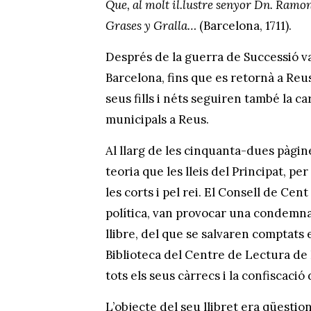
Que, al molt il.lustre senyor Dn. Ramo
Grases y Gralla…
(Barcelona, 1711).
Després de la guerra de Successió va
Barcelona, fins que es retornà a Reus
seus fills i néts seguiren també la c
municipals a Reus.
Al llarg de les cinquanta-dues pàgine
teoria que les lleis del Principat, pe
les corts i pel rei. El Consell de Cen
política, van provocar una condemna 
llibre, del que se salvaren comptats
Biblioteca del Centre de Lectura de R
tots els seus càrrecs i la confiscació
L’objecte del seu llibret era qüestio