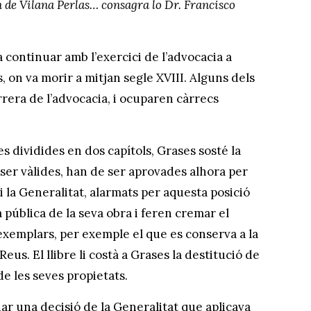
n de Vilana Perlas… consagra lo Dr. Francisco
 continuar amb l’exercici de l’advocacia a
, on va morir a mitjan segle XVIII. Alguns dels
arrera de l’advocacia, i ocuparen càrrecs
s dividides en dos capítols, Grases sosté la
r ser vàlides, han de ser aprovades alhora per
t i la Generalitat, alarmats per aquesta posició
pública de la seva obra i feren cremar el
 exemplars, per exemple el que es conserva a la
eus. El llibre li costà a Grases la destitució de
 de les seves propietats.
nar una decisió de la Generalitat que aplicava