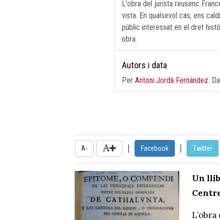
L'obra del jurista reusenc Franc
vista. En qualsevol cas, ens cald
públic interessat en el dret his
obra.
Autors i data
Per
Antoni Jordà Fernández
. D
|
|
A-
Facebook
Twitter
Un lli
Centre
L’obra 