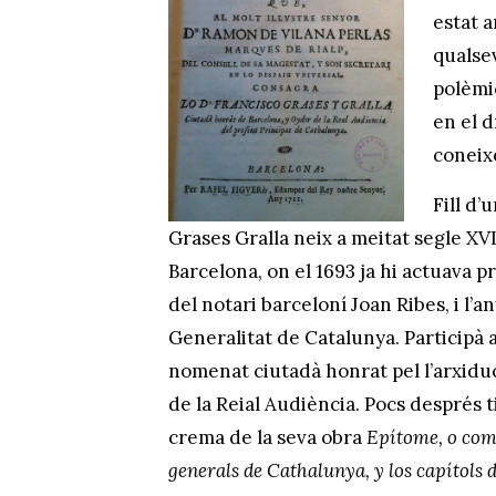
estat a
qualsev
polèmic
en el d
coneix
Fill d
Grases Gralla neix a meitat segle XVII;
Barcelona, on el 1693 ja hi actuava pr
del notari barceloní Joan Ribes, i l’
Generalitat de Catalunya. Participà 
nomenat ciutadà honrat pel l’arxiduc
de la Reial Audiència. Pocs després ti
crema de la seva obra
Epítome, o compe
generals de Cathalunya, y los capítols d