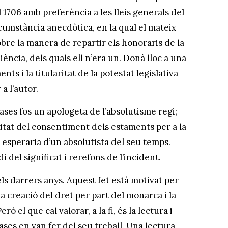
 1706 amb preferència a les lleis generals del
rcumstància anecdòtica, en la qual el mateix
obre la manera de repartir els honoraris de la
iència, dels quals ell n’era un. Donà lloc a una
ts i la titularitat de la potestat legislativa
a l’autor.
ses fos un apologeta de l’absolutisme regi;
sitat del consentiment dels estaments per a la
m esperaria d’un absolutista del seu temps.
 del significat i rerefons de l’incident.
ls darrers anys. Aquest fet està motivat per
la creació del dret per part del monarca i la
ò el que cal valorar, a la fi, és la lectura i
ses en van fer del seu treball. Una lectura