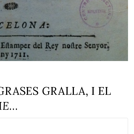
RASES GRALLA, I EL
ME
…