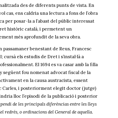
nalitzada des de diferents punts de vista. En
ol cas, ens caldria una lectura a fons de l’obra
a per posar-la a l’abast del públic interessat
ret històric català, i permetent un
ement més aprofundit de la seva obra.
’un passamaner benestant de Reus, Francesc
 cursà els estudis de Dret i s’instal·là a
ofessionalment. El 1694 es va casar amb la filla
any següent fou nomenat advocat fiscal de la
activament en la causa austracista, essent
 Carles, i posteriorment elegit doctor (jutge)
ndria lloc l’episodi de la publicació i posterior
ndi de les principals diferèncias entre les lleys
el redrés, o ordinacions del General de aquella.