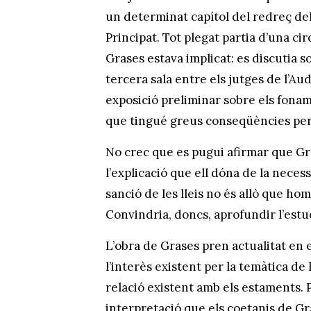
un determinat capítol del redreç del
Principat. Tot plegat partia d’una ci
Grases estava implicat: es discutia s
tercera sala entre els jutges de l’Aud
exposició preliminar sobre els fonamen
que tingué greus conseqüències per 
No crec que es pugui afirmar que Gra
l’explicació que ell dóna de la neces
sanció de les lleis no és allò que ho
Convindria, doncs, aprofundir l’estudi
L’obra de Grases pren actualitat en e
l’interès existent per la temàtica de 
relació existent amb els estaments. Per
interpretació que els coetanis de Gra