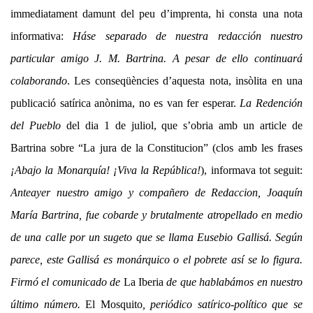
immediatament damunt del peu d’imprenta, hi consta una nota
informativa:
Háse separado de nuestra redacción nuestro
particular amigo J. M. Bartrina. A pesar de ello continuará
colaborando
. Les conseqüències d’aquesta nota, insòlita en una
publicació satírica anònima, no es van fer esperar.
La Redención
del Pueblo
del dia 1 de juliol, que s’obria amb un article de
Bartrina sobre “La jura de la Constitucion” (clos amb les frases
¡Abajo la Monarquía! ¡Viva la República!
), informava tot seguit:
Anteayer nuestro amigo y compañero de Redaccion, Joaquín
María Bartrina, fue cobarde y brutalmente atropellado en medio
de una calle por un sugeto que se llama Eusebio Gallisá. Según
parece, este Gallisá es monárquico o el pobrete así se lo figura.
Firmó el comunicado de
La Iberia
de que hablabámos en nuestro
último número.
El Mosquito
, periódico satírico-político que se