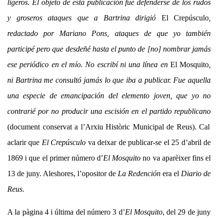
ligeros. El objeto de esta publicación fue defenderse de los rudos
y groseros ataques que a Bartrina dirigió
El Crepúsculo
,
redactado por Mariano Pons, ataques de que yo también
participé pero que desdeñé hasta el punto de [no] nombrar jamás
ese periódico en el mío. No escribí ni una línea en
El Mosquito
,
ni Bartrina me consultó jamás lo que iba a publicar. Fue aquella
una especie de emancipación del elemento joven, que yo no
contrarié por no producir una escisión en el partido republicano
(document conservat a l’Arxiu Històric Municipal de Reus). Cal
aclarir que
El Crepúsculo
va deixar de publicar-se el 25 d’abril de
1869 i que el primer número d’
El Mosquito
no va aparèixer fins el
13 de juny. Aleshores, l’opositor de
La Redención
era el
Diario de
Reus
.
A la pàgina 4 i última del número 3 d’
El Mosquito
, del 29 de juny