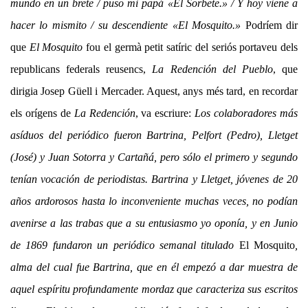
mundo en un brete / puso mi papá «El Sorbete.» / Y hoy viene a
hacer lo mismito / su descendiente «El Mosquito.»
Podríem dir
que
El Mosquito
fou el germà petit satíric del seriós portaveu dels
republicans federals reusencs,
La Redención del Pueblo
, que
dirigia Josep Güell i Mercader. Aquest, anys més tard, en recordar
els orígens de
La Redención
, va escriure:
Los colaboradores más
asíduos del periódico fueron Bartrina, Pelfort (Pedro), Lletget
(José) y Juan Sotorra y Cartañá, pero sólo el primero y segundo
tenían vocación de periodistas. Bartrina y Lletget, jóvenes de 20
años ardorosos hasta lo inconveniente muchas veces, no podían
avenirse a las trabas que a su entusiasmo yo oponía, y en Junio
de 1869 fundaron un periódico semanal titulado
El Mosquito
,
alma del cual fue Bartrina, que en él empezó a dar muestra de
aquel espíritu profundamente mordaz que caracteriza sus escritos