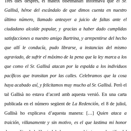
Tres dies després, el mateix bisetmanari informava que
el Sr.
Gallisá, héroe del escándalo de que dimos cuenta en nuestro
último número, llamado anteayer a juicio de faltas ante el
ciudadano alcalde popular, y gracias a haber dado cumplidas
satisfacciones a nuestro amigo Bartrina, y arrepentirse del hecho
que allí le conducía, pudo librarse, a instancias del mismo
agraviado, de sufrir el máximo de la pena que la ley marca a los
que como el Sr. Gallisá atacan por la espalda a los individuos
pacíficos que transitan por las calles. Celebramos que la cosa
haya acabado así, y felicitamos muy mucho al Sr. Gallisá
. Però el
tal Gallisà no estava d’acord amb aquesta versió. En una carta
publicada en el número següent de
La Redención
, el 8 de juliol,
Gallisà ho explicava d’aquesta manera: […]
Quien ataca a
traición, villanamente y sin motivo, es el que lastima mi honor