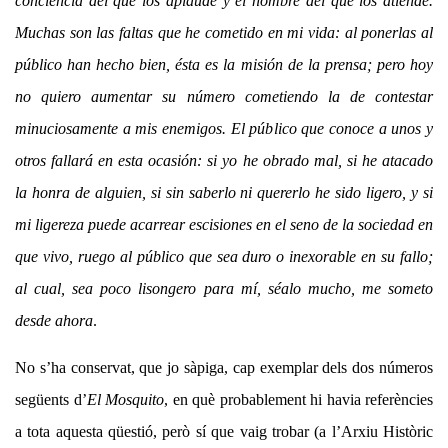
conciencia del que los aplaude y el nombre del que los atiende.
Muchas son las faltas que he cometido en mi vida: al ponerlas al
público han hecho bien, ésta es la misión de la prensa; pero hoy
no quiero aumentar su número cometiendo la de contestar
minuciosamente a mis enemigos. El público que conoce a unos y
otros fallará en esta ocasión: si yo he obrado mal, si he atacado
la honra de alguien, si sin saberlo ni quererlo he sido ligero, y si
mi ligereza puede acarrear escisiones en el seno de la sociedad en
que vivo, ruego al público que sea duro o inexorable en su fallo;
al cual, sea poco lisongero para mí, séalo mucho, me someto
desde ahora
.
No s’ha conservat, que jo sàpiga, cap exemplar dels dos números
següents d’
El Mosquito
, en què probablement hi havia referències
a tota aquesta qüestió, però sí que vaig trobar (a l’Arxiu Històric