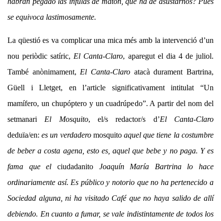
habrán pegado las ínfulas de matón, que ha de asustarnos? Pues
se equivoca lastimosamente.
La qüestió es va complicar una mica més amb la intervenció d’un
nou periòdic satíric,
El Canta-Claro
, aparegut el dia 4 de juliol.
També anònimament,
El Canta-Claro
atacà durament Bartrina,
Güell i Lletget, en l’article significativament intitulat “Un
mamífero, un chupóptero y un cuadrúpedo”. A partir del nom del
setmanari
El Mosquito
, el/s redactor/s d’
El Canta-Claro
deduïa/en:
es un verdadero
mosquito
aquel que tiene la costumbre
de beber a costa agena, esto es, aquel que bebe y no paga. Y es
fama que el
ciudadanito
Joaquín María Bartrina lo hace
ordinariamente así. Es público y notorio que no ha pertenecido a
Sociedad alguna, ni ha visitado Café que no haya salido de allí
debiendo. En cuanto a fumar, se vale indistintamente de todos los