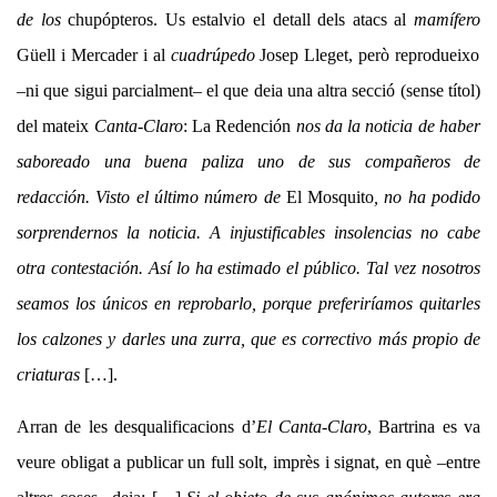
de los
chupópteros. Us estalvio el detall dels atacs al
mamífero
Güell i Mercader i al
cuadrúpedo
Josep Lleget, però reprodueixo
–ni que sigui parcialment– el que deia una altra secció (sense títol)
del mateix
Canta-Claro
: La Redención
nos da la noticia de haber
saboreado una buena paliza uno de sus compañeros de
redacción. Visto el último número de
El Mosquito
, no ha podido
sorprendernos la noticia. A injustificables insolencias no cabe
otra contestación. Así lo ha estimado el público. Tal vez nosotros
seamos los únicos en reprobarlo, porque preferiríamos quitarles
los calzones y darles una zurra, que es correctivo más propio de
criaturas
[…].
Arran de les desqualificacions d’
El Canta-Claro
, Bartrina es va
veure obligat a publicar un full solt, imprès i signat, en què –entre