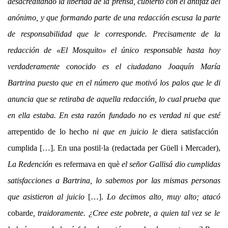
desacreditando la libertad de la prensa, cubierto con el antifaz del
anónimo, y que formando parte de una redacción escusa la parte
de responsabilidad que le corresponde. Precisamente de la
redacción de «El Mosquito» el único responsable hasta hoy
verdaderamente conocido es el ciudadano Joaquín María
Bartrina puesto que en el número que motivó los palos que le di
anuncia que se retiraba de aquella redacción, lo cual prueba que
en ella estaba. En esta razón fundado
no es verdad
ni que esté
arrepentido de lo hecho
ni que en juicio le
diera satisfacción
cumplida […]. En una postil·la (redactada per Güell i Mercader),
La Redención
es refermava en què
el señor Gallisá dio cumplidas
satisfacciones a Bartrina, lo sabemos por las mismas personas
que asistieron al juicio
[…].
Lo decimos alto, muy alto; atacó
cobarde
,
traidoramente
. ¿Cree este pobrete, a quien tal vez se le