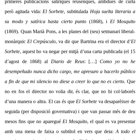
primeres publicacions satíriques reusenques, ambdues de curta
però agitada vida:
El Sorbete
, subtitulada
Hoja suelta literaria a
su modo y satírica hasta cierto punto
(1868), i
El Mosquito
(1869). Quan Marià Pons, a les planes del (seu) setmanari liberal-
monàrquic
El Crepúsculo
, va dir que Bartrina era el director d’
El
Sorbete
, aquest ho va negar per mitjà d’una carta publicada (el 15
d’agost de 1868) al
Diario de Reus
: […]
Como yo no he
desempeñado nunca dicho cargo, me apresuro a hacerlo público
a fin de que mi silencio no diese a creer lo que no es cierto
. Que
no en fos el director no volia dir, és clar, que no hi col·laborés
d’una manera o altra. El cas és que
El Sorbete
va desaparèixer de
seguida (per disposició governativa) i que van passar més de deu
mesos fins que no aparegué
El Mosquito
, el qual es va presentar
amb una mena de faixa o subtítol en vers que deia:
A todo el