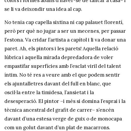
colors i formes abans d’haver-se de tancar a casa– i
se li va deixondir una idea al cap.
No tenia cap capella sixtina ni cap palauet florentí,
però per què no jugar a ser un mecenes, per passar
l’estona. Va cridar l’artista a capítol i li va donar una
paret. Ah, els pintors i les parets! Aquella relació
lúbrica i aquella mirada depredadora de voler
empastifar superfícies amb l’esclat viril del talent
íntim. No té res a veure amb el que podem sentir
els ajuntalletres davant del full en blanc, que
oscil·la entre la timidesa, l’ansietat i la
desesperació. El pintor –i més si domina l’esprai i la
tècnica ancestral del grafit de carrer– s’encén
davant d’una estesa verge de guix o de monocapa
com un golut davant d’un plat de macarrons.