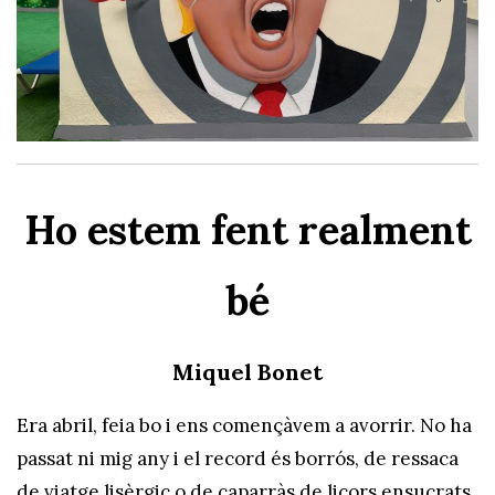
Ho estem fent realment
bé
Miquel Bonet
Era abril, feia bo i ens començàvem a avorrir. No ha
passat ni mig any i el record és borrós, de ressaca
de viatge lisèrgic o de caparràs de licors ensucrats.