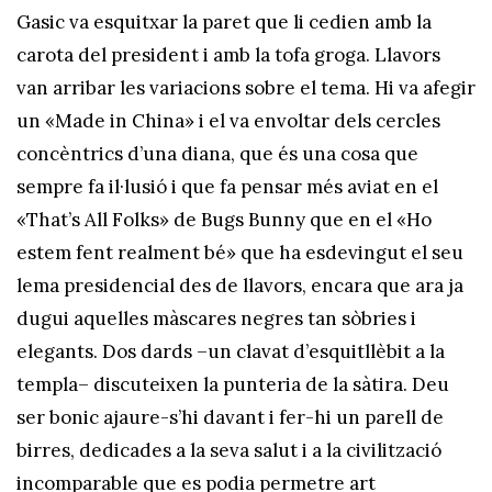
Gasic va esquitxar la paret que li cedien amb la
carota del president i amb la tofa groga. Llavors
van arribar les variacions sobre el tema. Hi va afegir
un «Made in China» i el va envoltar dels cercles
concèntrics d’una diana, que és una cosa que
sempre fa il·lusió i que fa pensar més aviat en el
«That’s All Folks» de Bugs Bunny que en el «Ho
estem fent realment bé» que ha esdevingut el seu
lema presidencial des de llavors, encara que ara ja
dugui aquelles màscares negres tan sòbries i
elegants. Dos dards –un clavat d’esquitllèbit a la
templa– discuteixen la punteria de la sàtira. Deu
ser bonic ajaure-s’hi davant i fer-hi un parell de
birres, dedicades a la seva salut i a la civilització
incomparable que es podia permetre art