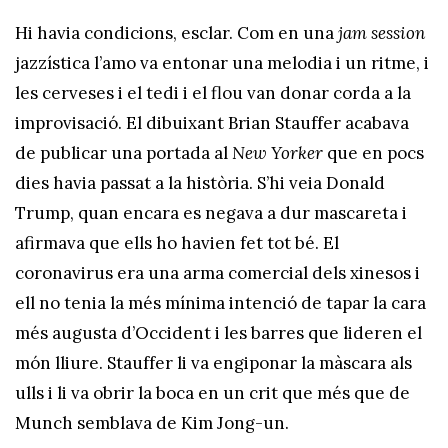
Hi havia condicions, esclar. Com en una
jam session
jazzística l’amo va entonar una melodia i un ritme, i
les cerveses i el tedi i el flou van donar corda a la
improvisació. El dibuixant Brian Stauffer acabava
de publicar una portada al
New Yorker
que en pocs
dies havia passat a la història. S’hi veia Donald
Trump, quan encara es negava a dur mascareta i
afirmava que ells ho havien fet tot bé. El
coronavirus era una arma comercial dels xinesos i
ell no tenia la més mínima intenció de tapar la cara
més augusta d’Occident i les barres que lideren el
món lliure. Stauffer li va engiponar la màscara als
ulls i li va obrir la boca en un crit que més que de
Munch semblava de Kim Jong-un.