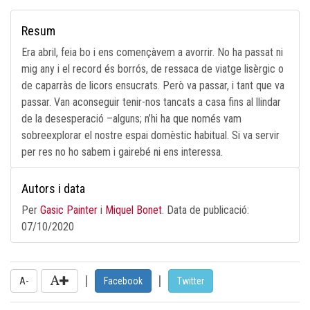
Resum
Era abril, feia bo i ens començàvem a avorrir. No ha passat ni
mig any i el record és borrós, de ressaca de viatge lisèrgic o
de caparràs de licors ensucrats. Però va passar, i tant que va
passar. Van aconseguir tenir-nos tancats a casa fins al llindar
de la desesperació –alguns; n’hi ha que només vam
sobreexplorar el nostre espai domèstic habitual. Si va servir
per res no ho sabem i gairebé ni ens interessa.
Autors i data
Per
Gasic Painter
i
Miquel Bonet
. Data de publicació:
07/10/2020
|
|
A-
Facebook
Twitter