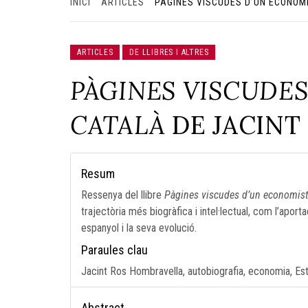
INICI
ARTICLES
PÀGINES VISCUDES D’UN ECONOM
ARTICLES
DE LLIBRES I ALTRES
PÀGINES VISCUDE
CATALÀ
DE JACINT
Resum
Ressenya del llibre
Pàgines viscudes d’un economist
trajectòria més biogràfica i intel·lectual, com l’apor
espanyol i la seva evolució.
Paraules clau
Jacint Ros Hombravella, autobiografia, economia, Est
Abstract