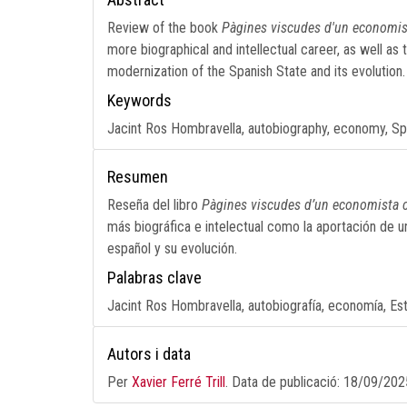
Review of the book
Pàgines viscudes d'un economis
more biographical and intellectual career, as well as
modernization of the Spanish State and its evolution.
Keywords
Jacint Ros Hombravella, autobiography, economy, Spa
Resumen
Reseña del libro
Pàgines viscudes d’un economista c
más biográfica e intelectual como la aportación de 
español y su evolución.
Palabras clave
Jacint Ros Hombravella, autobiografía, economía, Es
Autors i data
Per
Xavier Ferré Trill
. Data de publicació:
18/09/202