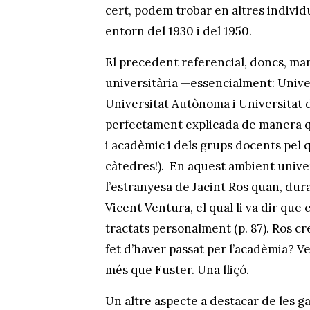
cert, podem trobar en altres individ
entorn del 1930 i del 1950.
El precedent referencial, doncs, mar
universitària —essencialment: Univer
Universitat Autònoma i Universitat 
perfectament explicada de manera que
i acadèmic i dels grups docents pel qu
càtedres!). En aquest ambient univers
l’estranyesa de Jacint Ros quan, dura
Vicent Ventura, el qual li va dir que
tractats personalment (p. 87). Ros c
fet d’haver passat per l’acadèmia? V
més que Fuster. Una lliçó.
Un altre aspecte a destacar de les g