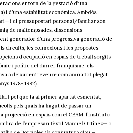
beracions entorn de la gestació d’una
a) i d’una estabilitat econòmica. Ambdós
ari— i el pressupostari personal/familiar són
mig de maltempsades, dissensions
ient generador d’una progressiva generació de
s circuits, les connexions i les propostes
opcions d’ocupació en espais de treball sorgits
òmic i polític del darrer franquisme, els
va a deixar entreveure com aniria tot plegat
 anys 1978- 1982).
, i pel que fa al primer apartat esmentat,
colls pels quals ha hagut de passar un
na projecció en espais com el CEAM, l’Instituto
ombra de l’empresari tèxtil Manuel Ortínez— o
atllia de Porcioles (la conjuntura clau —