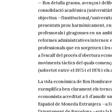
— Ros detalla graons, avenços i deli
consolidació acadèmica (universitàri
objectius —l’institucional/universit
presentats prou harmònicament, en
professorals i giragonses en un amb
reformes administratives internes: el
professionals que en sorgeixen i les 
a l’escalf del procés d’obertura econ
moviments tàctics del quals comença
(sobretot entre el 1975 i el 1978 i els
La vida econòmica de Ros Hombravella
exemplifica ben clarament els trenca
economista acreditat a fi d’assolir u
Español de Moneda Extranjera —a l’
l’Ajuntament de Barcelona —sota la b