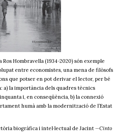
ta Ros Hombravella (1934-2020) són exemple
lupat entre economistes, una mena de filòsofs
ons que potser en pot derivar el lector, per bé
 a) la importància dels quadres tècnics
inquanta i, en conseqüència, b) la connexió
artament humà amb la modernització de l’Estat
tòria biogràfica i intel·lectual de Jacint —
Cinto