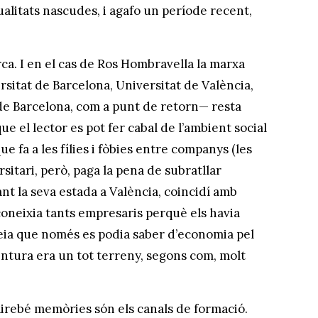
ualitats nascudes, i agafo un període recent,
ca. I en el cas de Ros Hombravella la marxa
sitat de Barcelona, Universitat de València,
de Barcelona, com a punt de retorn— resta
 el lector es pot fer cabal de l’ambient social
e fa a les fílies i fòbies entre companys (les
itari, però, paga la pena de subratllar
nt la seva estada a València, coincidí amb
 coneixia tants empresaris perquè els havia
reia que només es podia saber d’economia pel
entura era un tot terreny, segons com, molt
airebé memòries són els canals de formació.