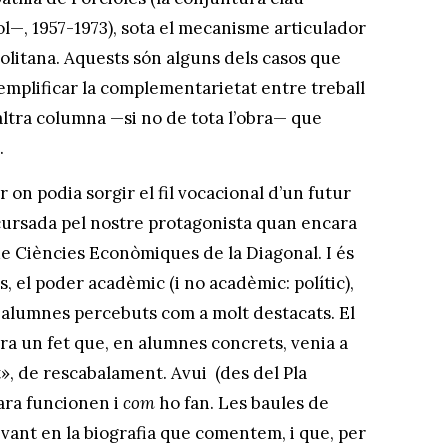
l—, 1957-1973), sota el mecanisme articulador
olitana. Aquests són alguns dels casos que
exemplificar la complementarietat entre treball
l’altra columna —si no de tota l’obra— que
…
r on podia sorgir el fil vocacional d’un futur
 cursada pel nostre protagonista quan encara
 de Ciències Econòmiques de la Diagonal. I és
, el poder acadèmic (i no acadèmic: polític),
» alumnes percebuts com a molt destacats. El
ra un fet que, en alumnes concrets, venia a
», de rescabalament. Avui (des del Pla
ara funcionen i
com
ho fan. Les baules de
levant en la biografia que comentem, i que, per