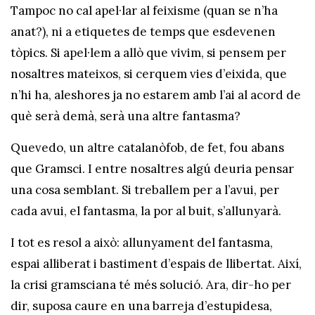
Tampoc no cal apel·lar al feixisme (quan se n’ha
anat?), ni a etiquetes de temps que esdevenen
tòpics. Si apel·lem a allò que vivim, si pensem per
nosaltres mateixos, si cerquem vies d’eixida, que
n’hi ha, aleshores ja no estarem amb l’ai al acord de
què serà demà, serà una altre fantasma?
Quevedo, un altre catalanòfob, de fet, fou abans
que Gramsci. I entre nosaltres algú deuria pensar
una cosa semblant. Si treballem per a l’avui, per
cada avui, el fantasma, la por al buit, s’allunyarà.
I tot es resol a això: allunyament del fantasma,
espai alliberat i bastiment d’espais de llibertat. Així,
la crisi gramsciana té més solució. Ara, dir-ho per
dir, suposa caure en una barreja d’estupidesa,