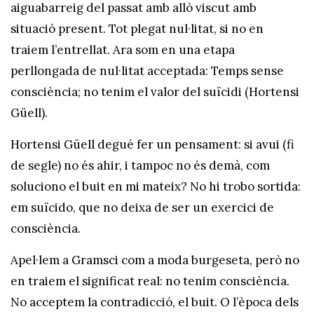
aiguabarreig del passat amb allò viscut amb
situació present. Tot plegat nul·litat, si no en
traiem l’entrellat. Ara som en una etapa
perllongada de nul·litat acceptada: Temps sense
consciència; no tenim el valor del suïcidi (Hortensi
Güell).
Hortensi Güell degué fer un pensament: si avui (fi
de segle) no és ahir, i tampoc no és demà, com
soluciono el buit en mi mateix? No hi trobo sortida:
em suïcido, que no deixa de ser un exercici de
consciència.
Apel·lem a Gramsci com a moda burgeseta, però no
en traiem el significat real: no tenim consciència.
No acceptem la contradicció, el buit. O l’època dels