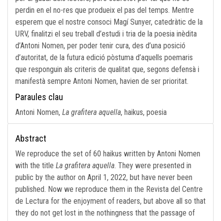
perdin en el no-res que produeix el pas del temps. Mentre
esperem que el nostre consoci Magí Sunyer, catedràtic de la
URV, finalitzi el seu treball d’estudi i tria de la poesia inèdita
d’Antoni Nomen, per poder tenir cura, des d’una posició
d’autoritat, de la futura edició pòstuma d’aquells poemaris
que responguin als criteris de qualitat que, segons defensà i
manifestà sempre Antoni Nomen, havien de ser prioritat.
Paraules clau
Antoni Nomen,
La grafitera aquella
, haikus, poesia
Abstract
We reproduce the set of 60 haikus written by Antoni Nomen
with the title
La grafitera aquella
. They were presented in
public by the author on April 1, 2022, but have never been
published. Now we reproduce them in the Revista del Centre
de Lectura for the enjoyment of readers, but above all so that
they do not get lost in the nothingness that the passage of