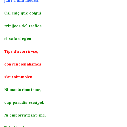
junt a una meuca.
Cal calç que colgui
tripijocs del trafica
si xafardegen.
Tips d’avorrir-se,
convencionalismes
s’autoimmolen.
Ni masturbant-me,
cap paradís escàpol.
Ni emborratxant-me.