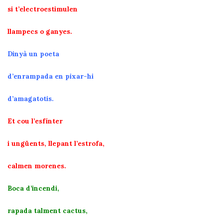
si t’electroestimulen
llampecs o ganyes.
Dinyà un poeta
d’enrampada en pixar-hi
d’amagatotis.
Et cou l’esfínter
i ungüents, llepant l’estrofa,
calmen morenes.
Boca d’incendi,
rapada talment cactus,