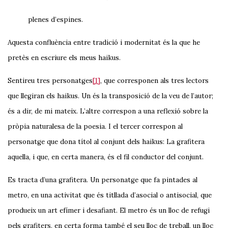
plenes d’espines.
Aquesta confluència entre tradició i modernitat és la que he
pretès en escriure els meus haikus.
Sentireu tres personatges
[1]
,
que corresponen als tres lectors
que llegiran els haikus. Un és la transposició de la veu de l’autor;
és a dir, de mi mateix. L’altre correspon a una reflexió sobre la
pròpia naturalesa de la poesia. I el tercer correspon al
personatge que dona títol al conjunt dels haikus: La grafitera
aquella, i que, en certa manera, és el fil conductor del conjunt.
Es tracta d’una grafitera. Un personatge que fa pintades al
metro, en una activitat que és titllada d’asocial o antisocial, que
produeix un art efímer i desafiant. El metro és un lloc de refugi
pels grafiters, en certa forma també el seu lloc de treball, un lloc