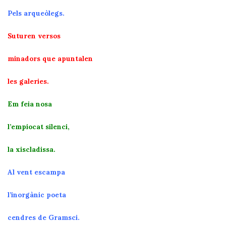
Pels arqueòlegs.
Suturen versos
minadors que apuntalen
les galeries.
Em feia nosa
l’empiocat silenci,
la xiscladissa.
Al vent escampa
l’inorgànic poeta
cendres de Gramsci.