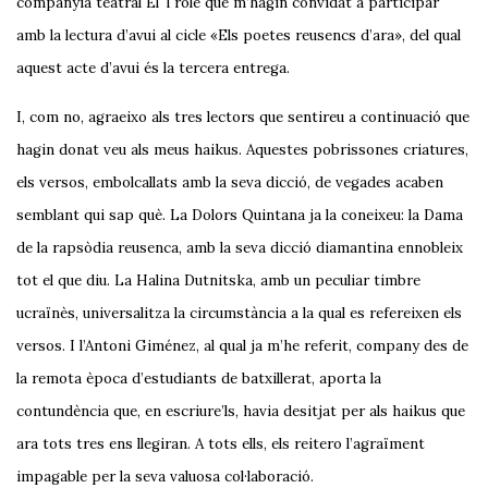
companyia teatral El Trole que m’hagin convidat a participar
amb la lectura d’avui al cicle «Els poetes reusencs d’ara», del qual
aquest acte d’avui és la tercera entrega.
I, com no, agraeixo als tres lectors que sentireu a continuació que
hagin donat veu als meus haikus. Aquestes pobrissones criatures,
els versos, embolcallats amb la seva dicció, de vegades acaben
semblant qui sap què. La Dolors Quintana ja la coneixeu: la Dama
de la rapsòdia reusenca, amb la seva dicció diamantina ennobleix
tot el que diu. La Halina Dutnitska, amb un peculiar timbre
ucraïnès, universalitza la circumstància a la qual es refereixen els
versos. I l’Antoni Giménez, al qual ja m’he referit, company des de
la remota època d’estudiants de batxillerat, aporta la
contundència que, en escriure’ls, havia desitjat per als haikus que
ara tots tres ens llegiran. A tots ells, els reitero l’agraïment
impagable per la seva valuosa col·laboració.