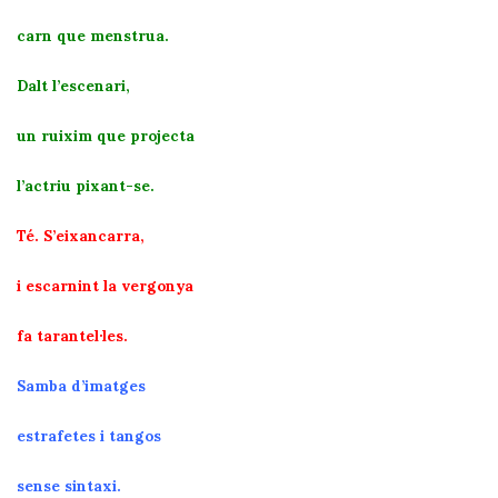
carn que menstrua.
Dalt l’escenari,
un ruixim que projecta
l’actriu pixant-se.
Té. S’eixancarra,
i escarnint la vergonya
fa tarantel·les.
Samba d’imatges
estrafetes i tangos
sense sintaxi.