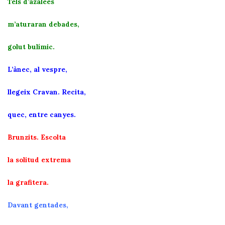
Tels d’azalees
m’aturaran debades,
golut bulímic.
L’ànec, al vespre,
llegeix Cravan. Recita,
quec, entre canyes.
Brunzits. Escolta
la solitud extrema
la grafitera.
Davant gentades,