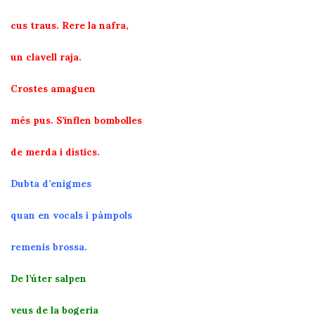
cus traus. Rere la nafra,
un clavell raja.
Crostes amaguen
més pus. S’inflen bombolles
de merda i dístics.
Dubta d’enigmes
quan en vocals i pàmpols
remenis brossa.
De l’úter salpen
veus de la bogeria