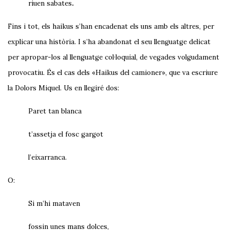
riuen sabates
.
Fins i tot, els haikus s’han encadenat els uns amb els altres, per
explicar una història. I s’ha abandonat el seu llenguatge delicat
per apropar-los al llenguatge col·loquial, de vegades volgudament
provocatiu. És el cas dels «Haikus del camioner», que va escriure
la Dolors Miquel. Us en llegiré dos:
Paret tan blanca
t’assetja el fosc gargot
l’eixarranca.
O:
Si m’hi mataven
fossin unes mans dolces,