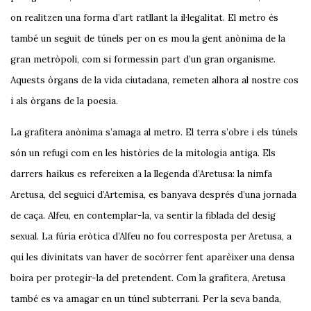
on realitzen una forma d’art ratllant la il·legalitat. El metro és
també un seguit de túnels per on es mou la gent anònima de la
gran metròpoli, com si formessin part d’un gran organisme.
Aquests òrgans de la vida ciutadana, remeten alhora al nostre cos
i als òrgans de la poesia.
La grafitera anònima s’amaga al metro. El terra s’obre i els túnels
són un refugi com en les històries de la mitologia antiga. Els
darrers haikus es refereixen a la llegenda d’Aretusa: la nimfa
Aretusa, del seguici d’Artemisa, es banyava després d’una jornada
de caça. Alfeu, en contemplar-la, va sentir la fiblada del desig
sexual. La fúria eròtica d’Alfeu no fou corresposta per Aretusa, a
qui les divinitats van haver de socórrer fent aparèixer una densa
boira per protegir-la del pretendent. Com la grafitera, Aretusa
també es va amagar en un túnel subterrani. Per la seva banda,