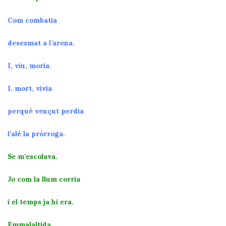
Com combatia
desesmat a l’arena.
I, viu, moria.
I, mort, vivia
perquè vençut perdia
l’alè la pròrroga.
Se m’escolava.
Jo com la llum corria
i el temps ja hi era.
Emmalaltida