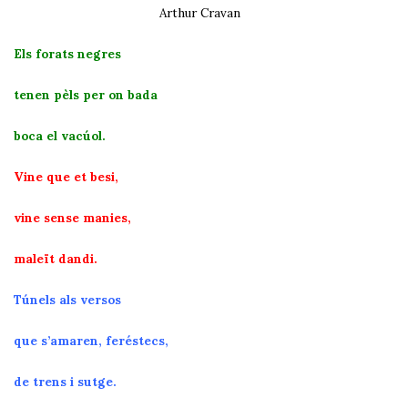
Arthur Cravan
Els forats negres
tenen pèls per on bada
boca el vacúol.
Vine que et besi,
vine sense manies,
maleït dandi.
Túnels als versos
que s’amaren, feréstecs,
de trens i sutge.