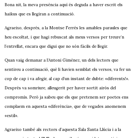
Bona nit, la meva presència aquí és deguda a haver escrit els
haikus que es llegiran a continuació.
Agraeixo, després, a la Montse Ferrés les amables paraules que
heu escoltat, i que hagi rebuscat als meus versos per treure’n
l’entrellat, encara que digui que no són fàcils de llegir.
Quan vaig demanar a l’Antoni Giménez, un dels lectors que
sentireu a continuació, què li havien semblat els versos, va fer un
cop de cap i va afegir, al cap d’un instant de dubte: «diferents!».
Després va somriure, alleugerit per haver sortit airós del
compromís. Però ja sabeu que els que pretenem ser poetes ens
complaem en aquesta «diferència», que de vegades anomenem
«estil».
Agraeixo també als rectors d’aquesta Sala Santa Llúcia i a la