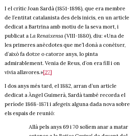
I el crític Joan Sardà (1851-1898), que era membre
de l’entitat catalanista des dels inicis, en un article
dedicat a Bartrina amb motiu de la seva mort, i
publicat a
La Renaixensa
(VIII-1880), diu: «Una de
les primeres anècdotes que me’l donà a conèixer,
d’això fa dotze o catorze anys, lo pinta
admirablement. Venia de Reus, d’on era fill i on
vivia allavores.»
[27]
I dos anys més tard, el 1882, arran d’un article
dedicat a Àngel Guimerà, Sardà també recorda el
període 1868-1871 i afegeix alguna dada nova sobre
els espais de reunió:
Allà pels anys 69 i 70 solíem anar a matar
estones a la
Botica Central
de davant del