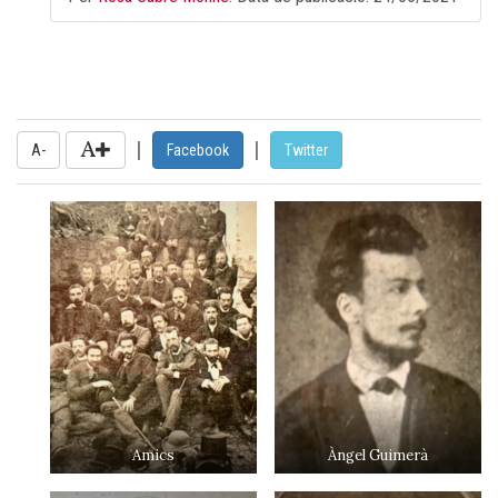
|
|
A-
Facebook
Twitter
Amics
Àngel Guimerà