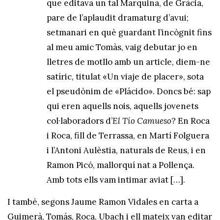
que editava un tal Marquina, de Gràcia,
pare de l’aplaudit dramaturg d’avui;
setmanari en què guardant l’incògnit fins
al meu amic Tomàs, vaig debutar jo en
lletres de motllo amb un article, diem-ne
satíric, titulat «Un viaje de placer», sota
el pseudònim de «Plácido». Doncs bé: sap
qui eren aquells nois, aquells jovenets
col·laboradors d’
El Tío Camueso
? En Roca
i Roca, fill de Terrassa, en Martí Folguera
i l’Antoni Aulèstia, naturals de Reus, i en
Ramon Picó, mallorquí nat a Pollença.
Amb tots ells vam intimar aviat […].
I també, segons Jaume Ramon Vidales en carta a
Guimerà, Tomás, Roca, Ubach i ell mateix van editar