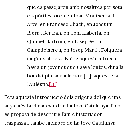
que es passejaren amb nosaltres per sota
els pòrtics foren en Joan Montserrat i
Arcs, en Francesc Ubach, en Joaquim
Riera i Bertran, en Toni Llaberia, en
Quimet Bartrina, en Josep Serra i
Campdelacreu, en Josep Martí i Folguera
i alguns altres… Entre aquests altres hi
havia un jovenet que usava lentes, duia la
bondat pintada a la cara […]: aquest era
l’Aulèstia.
[16]
Feta aquesta introducció dels orígens del que uns
anys més tard esdevindria La Jove Catalunya, Picó
es proposa de descriure l’amic historiador
traspassat, també membre de La Jove Catalunya,