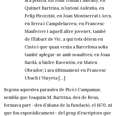
ara podria: En Joan Tomàs i Salvany, en
Quimet Bartrina, n’Antoni Aulèstia, en
Felip Pirozzini, en Joan Montserrat i Arcs,
en Serra i Campdelacreu, en Francesc
Masferrer i aquell altre jovenet, també
de l’Esbart de Vic, a qui tots déiem en
Cinto i que quan venia a Barcelona solia
també aplegar-se amb nosaltres; en Joan
Sardà, n’Isidre Raventós, en Mateu
Obrador; i ara últimament en Francesc
Ubach i Vinyeta […]
Segons aquestes paraules de Picó i Campamar,
sembla que Joaquim M. Bartrina, des de Reus,
formava part –des d’abans de la fundació, el 1870, ni
que fos esporàdicament– del grup d’escriptors que