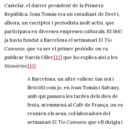
Castelar, el darrer president de la Primera
República. Joan Tomàs era un estudiant de Dret i,
alhora, un escriptor i periodista molt actiu, que
participava en diverses empreses culturals. El 1867
ja havia fundat a Barcelona el setmanari
El Tío
Camueso
, que va ser el primer periòdic on va
publicar Narcís Oller,
[12]
que ho explica així a les
Memòries
:
[13]
A Barcelona, un altre vallenc tan noi i
lletròfil com jo, en Joan Tomàs i Salvany,
amb qui passava les tardes dels dies de
festa, m’emmenà al Cafè de França, on es
reunien els seus, col·laboradors del
setmanari
El Tío Camueso
que ell dirigia i