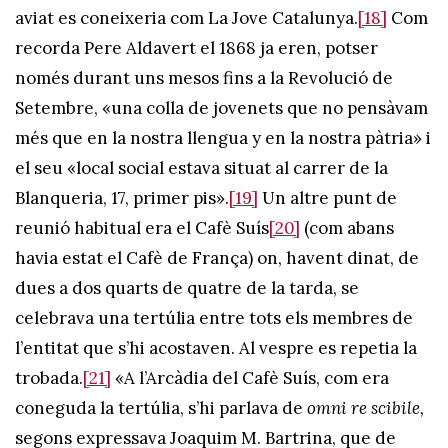
aviat es coneixeria com La Jove Catalunya.
[18]
Com
recorda Pere Aldavert el 1868 ja eren, potser
només durant uns mesos fins a la Revolució de
Setembre, «una colla de jovenets que no pensàvam
més que en la nostra llengua y en la nostra pàtria» i
el seu «local social estava situat al carrer de la
Blanqueria, 17, primer pis».
[19]
Un altre punt de
reunió habitual era el Cafè Suís
[20]
(com abans
havia estat el Cafè de França) on, havent dinat, de
dues a dos quarts de quatre de la tarda, se
celebrava una tertúlia entre tots els membres de
l’entitat que s’hi acostaven. Al vespre es repetia la
trobada.
[21]
«A l’Arcàdia del Cafè Suís, com era
coneguda la tertúlia, s’hi parlava de
omni re scibile,
segons expressava Joaquim M. Bartrina, que de