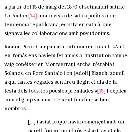
a partir del 15 de maig del 1870 el setmanari satíric
Lo Ponton
,
[14]
una revista de sàtira política i de
tendència republicana, escrita en català, que
signava les col·laboracions amb pseudònims.
Ramon Picó i Campamar continua recordant: «Amb
en Tomàs ens havíem fet amics a l’Institut on també
vaig conèixer en Montserrat i Archs, n’Arabia i
Solanes, en Pere Santaló i en [Adolf] Blanch, aquell
a qui tantes vegades sentíreu llegir, el dia de la
festa dels Jocs, les poesies premiades.»
[15]
I explica
com el grup va anar creixent fins fer-se ben
nombrós.
[…] i aviat lo que havia començat amb un
parell, fou un nombrós esbart; aviat els