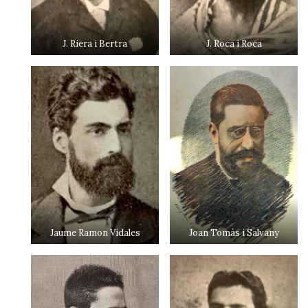
J. Riera i Bertra
J. Roca i Roca
Jaume Ramon Vidales
Joan Tomàs i Salvany