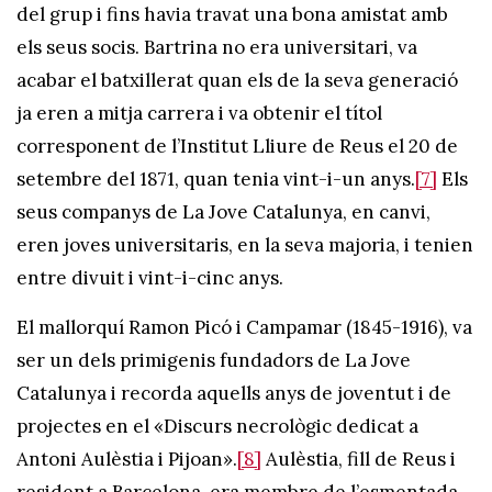
del grup i fins havia travat una bona amistat amb
els seus socis. Bartrina no era universitari, va
acabar el batxillerat quan els de la seva generació
ja eren a mitja carrera i va obtenir el títol
corresponent de l’Institut Lliure de Reus el 20 de
setembre del 1871, quan tenia vint-i-un anys.
[7]
Els
seus companys de La Jove Catalunya, en canvi,
eren joves universitaris, en la seva majoria, i tenien
entre divuit i vint-i-cinc anys.
El mallorquí Ramon Picó i Campamar (1845-1916), va
ser un dels primigenis fundadors de La Jove
Catalunya i recorda aquells anys de joventut i de
projectes en el «Discurs necrològic dedicat a
Antoni Aulèstia i Pijoan».
[8]
Aulèstia, fill de Reus i
resident a Barcelona, era membre de l’esmentada