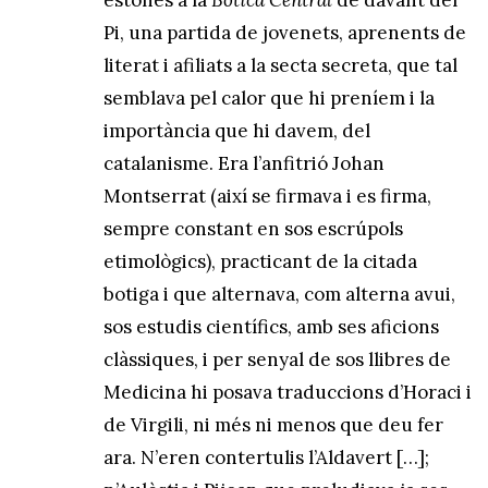
Pi, una partida de jovenets, aprenents de
literat i afiliats a la secta secreta, que tal
semblava pel calor que hi preníem i la
importància que hi davem, del
catalanisme. Era l’anfitrió Johan
Montserrat (així se firmava i es firma,
sempre constant en sos escrúpols
etimològics), practicant de la citada
botiga i que alternava, com alterna avui,
sos estudis científics, amb ses aficions
clàssiques, i per senyal de sos llibres de
Medicina hi posava traduccions d’Horaci i
de Virgili, ni més ni menos que deu fer
ara. N’eren contertulis l’Aldavert […];