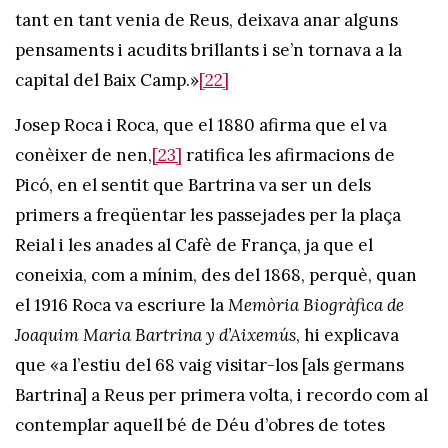
tant en tant venia de Reus, deixava anar alguns
pensaments i acudits brillants i se’n tornava a la
capital del Baix Camp.»
[22]
Josep Roca i Roca, que el 1880 afirma que el va
conèixer de nen,
[23]
ratifica les afirmacions de
Picó, en el sentit que Bartrina va ser un dels
primers a freqüentar les passejades per la plaça
Reial i les anades al Cafè de França, ja que el
coneixia, com a mínim, des del 1868, perquè, quan
el 1916 Roca va escriure la
Memòria Biogràfica de
Joaquim Maria Bartrina y d’Aixemús
, hi explicava
que «a l’estiu del 68 vaig visitar-los [als germans
Bartrina] a Reus per primera volta, i recordo com al
contemplar aquell bé de Déu d’obres de totes