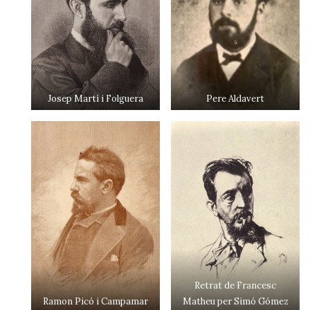
Josep Martí i Folguera
Pere Aldavert
Retrat de Francesc
Ramon Picó i Campamar
Matheu per Simó Gómez