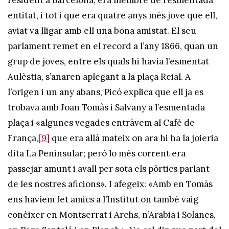
entitat, i tot i que era quatre anys més jove que ell,
aviat va lligar amb ell una bona amistat. El seu
parlament remet en el record a l’any 1866, quan un
grup de joves, entre els quals hi havia l’esmentat
Aulèstia, s’anaren aplegant a la plaça Reial. A
l’origen i un any abans, Picó explica que ell ja es
trobava amb Joan Tomàs i Salvany a l’esmentada
plaça i «algunes vegades entràvem al Cafè de
França,
[9]
que era allà mateix on ara hi ha la joieria
dita La Peninsular; però lo més corrent era
passejar amunt i avall per sota els pòrtics parlant
de les nostres aficions». I afegeix: «Amb en Tomàs
ens havíem fet amics a l’Institut on també vaig
conèixer en Montserrat i Archs, n’Arabia i Solanes,