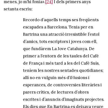
menes, jo m’hi fonia».
[24]
I dels primers anys
setanta escriu:
Recordo d’aquells temps ses freqüents
escapades a Barcelona. Tenia per en
Bartrina una atracció irresistible l’estol
d’amics, tots escriptors i joves com ell,
que fundàrem La Jove Catalunya. De
primer a l’entorn de les taules del Café
de França i més tard a les del Café Suís,
teníem les nostres sentades quotidianes;
allí no en vulguin més d’il·lusions i
esperances, de controversies literàries i
parers crítics, de lectures d’obres
escrites i d’anuncis d’imaginats projectes.
Els dies que En Bartrina es deixava veure