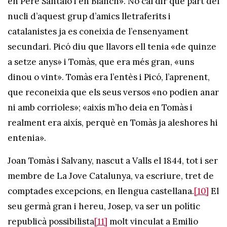
en Pere Santaló i en Blanch». No cal dir que part del
nucli d’aquest grup d’amics lletraferits i
catalanistes ja es coneixia de l’ensenyament
secundari. Picó diu que llavors ell tenia «de quinze
a setze anys» i Tomàs, que era més gran, «uns
dinou o vint». Tomàs era l’entès i Picó, l’aprenent,
que reconeixia que els seus versos «no podien anar
ni amb corrioles»; «aixís m’ho deia en Tomàs i
realment era aixís, perquè en Tomàs ja aleshores hi
entenia».
Joan Tomàs i Salvany, nascut a Valls el 1844, tot i ser
membre de La Jove Catalunya, va escriure, tret de
comptades excepcions, en llengua castellana.
[10]
El
seu germà gran i hereu, Josep, va ser un polític
republicà possibilista
[11]
molt vinculat a Emilio