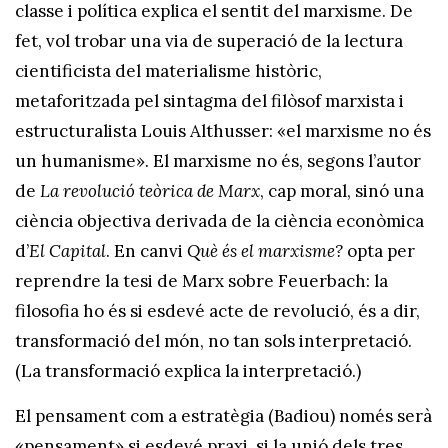
classe i política explica el sentit del marxisme. De
fet, vol trobar una via de superació de la lectura
cientificista del materialisme històric,
metaforitzada pel sintagma del filòsof marxista i
estructuralista Louis Althusser: «el marxisme no és
un humanisme». El marxisme no és, segons l’autor
de
La revolució teòrica de Marx
, cap moral, sinó una
ciència objectiva derivada de la ciència econòmica
d’
El Capital
. En canvi
Què és el marxisme?
opta per
reprendre la tesi de Marx sobre Feuerbach: la
filosofia ho és si esdevé acte de revolució, és a dir,
transformació del món, no tan sols interpretació.
(La transformació explica la interpretació.)
El pensament com a estratègia (Badiou) només serà
«pensament» si esdevé praxi, si la unió dels tres