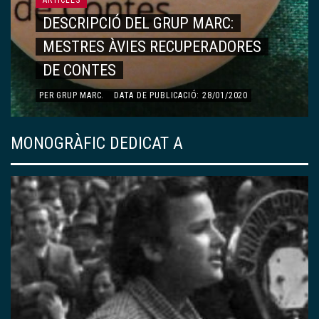
MONOGRÀFIC DEDICAT A ÀNGELS OLLÉ
ÀNGELS OLLÉ
ARTICLES
RECORDS, VIVÈNCIES…
PER
DOLORS ESQUERDA AYMAMÍ
.
DATA DE PUBLICACIÓ:
13/01/2020
MONOGRÀFIC DEDICAT A