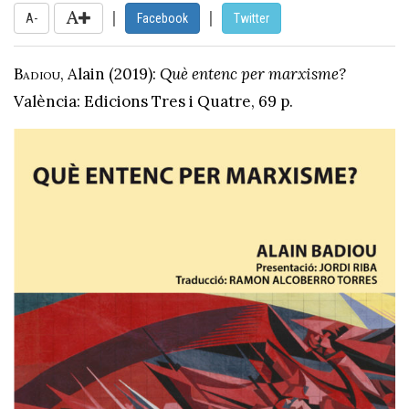
|
|
A-
Facebook
Twitter
Badiou
, Alain (2019):
Què entenc per marxisme
?
València: Edicions Tres i Quatre, 69 p.