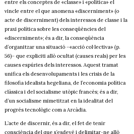
entre els conceptes de «classe» i «política» el
vincle entre el que anomena «discerniment» (o
acte de discerniment) dels interessos de classe i la
praxi política sobre les conseqüències del
«discerniment»; és a dir, la conseqüència
d’organitzar una situació –«acció col·lectiva» (p.
56)– que expliciti allò ocultat (causes reals) per les
causes espúries dels interessos. Aquest tramat
unifica els desenvolupaments i les crisis de la
filosofia idealista hegeliana, de l’economia política
clàssica i del socialisme utòpic francès; és a dir,
d’un socialisme mimetitzat en la idealitat del
progrés tecnològic com a Arcàdia.
L’acte de discernir, és a dir, el fet de tenir
consciència del que s’esdevé i delimitar-ne allò