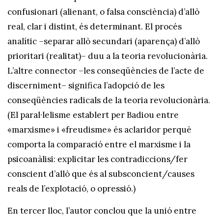
confusionari (alienant, o falsa consciència) d’allò
real, clar i distint, és determinant. El procés
analític –separar allò secundari (aparença) d’allò
prioritari (realitat)– duu a la teoria revolucionària.
L’altre connector –les conseqüències de l’acte de
discerniment– significa l’adopció de les
conseqüències radicals de la teoria revolucionària.
(El paral·lelisme establert per Badiou entre
«marxisme» i «freudisme» és aclaridor perquè
comporta la comparació entre el marxisme i la
psicoanàlisi: explicitar les contradiccions/fer
conscient d’allò que és al subsconcient/causes
reals de l’explotació, o opressió.)
En tercer lloc, l’autor conclou que la unió entre