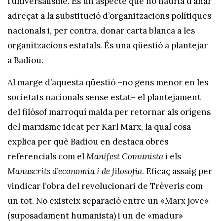
l’universalisme. És un aspecte que no hauria d’anar
adreçat a la substitució d’organitzacions polítiques
nacionals i, per contra, donar carta blanca a les
organitzacions estatals. És una qüestió a plantejar
a Badiou.
Al marge d’aquesta qüestió –no gens menor en les
societats nacionals sense estat– el plantejament
del filòsof marroquí malda per retornar als orígens
del marxisme ideat per Karl Marx, la qual cosa
explica per què Badiou en destaca obres
referencials com el
Manifest Comunista
i els
Manuscrits
d’economia i de filosofia
. Eficaç assaig per
vindicar l’obra del revolucionari de Trèveris com
un tot. No existeix separació entre un «Marx jove»
(suposadament humanista) i un de «madur»