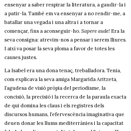
ensenyar a saber respirar la literatura, a gaudir-la i
a patir-la. També em va ensenyar a no rendir-me, a
batallar una vegada i una altra i a tornar a
començar, fins a aconseguir-ho.
Sapere aude!
Era la
seva consigna: atrevim-nos a pensar i serem lliures.
I així va posar la seva ploma a favor de totes les
causes justes.
La Isabel era una dona tenaç, treballadora. Tenia,
com explicava la seva amiga Margarida Aritzeta,
l’agudesa de visió pròpia del periodisme, la
concisió, la precisió i la recerca de la paraula exacta
de qui domina les claus i els registres dels
discursos humans, l’efervescència imaginativa que
deuen donar les llums mediterrànies i la capacitat