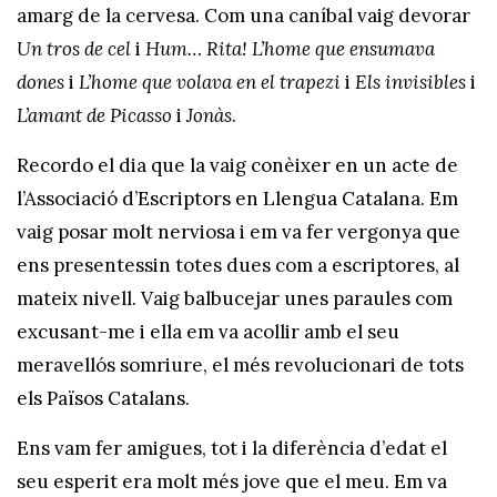
amarg de la cervesa. Com una caníbal vaig devorar
Un tros de cel
i
Hum… Rita! L’home que ensumava
dones
i
L’home que volava en el trapezi
i
Els invisibles
i
L’amant de Picasso
i
Jonàs
.
Recordo el dia que la vaig conèixer en un acte de
l’Associació d’Escriptors en Llengua Catalana. Em
vaig posar molt nerviosa i em va fer vergonya que
ens presentessin totes dues com a escriptores, al
mateix nivell. Vaig balbucejar unes paraules com
excusant-me i ella em va acollir amb el seu
meravellós somriure, el més revolucionari de tots
els Països Catalans.
Ens vam fer amigues, tot i la diferència d’edat el
seu esperit era molt més jove que el meu. Em va