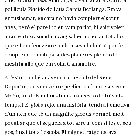
cine Monterrosa. Amb el pare vam anar a veure la
pel·lícula
Plácido
de Luís García Berlanga. Em va
entusiasmar, encara no havia complert els vuit
anys, però el pare i jo en vam parlar, hi vaig voler
anar, entusiasmada, i vaig saber apreciar tot allò
que ell em feia veure amb la seva habilitat per fer
comprendre amb paraules planeres plenes de
mestria allò que em volia transmetre.
A l’estiu també anàvem al cineclub del Reus
Deportiu, on vam veure pel·lícules franceses com
Mi tío
, un dels millors films francesos de tots els
temps, i
El globo rojo
, una història, tendra i emotiva,
d’un nen que té un magnífic globus vermell molt
peculiar que el segueix a tot arreu, com si fos el seu
gos, fins i tot a l’escola. El migmetratge estava