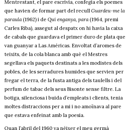
Mentrestant, el pare escrivia, confegia els poemes
que havien de formar part del recull
Guardeu-me la
paraula
(1962) i de
Qui enganya, para
(1964, premi
Carles Riba), assegut al despatx on hi havia la caixa
de cabals que guardava el primer duro de plata que
van guanyar a Las Américas. Envoltat d’aromes de
teixits, de la cola blanca amb què el Mestres
segellava els paquets destinats a les modistes dels
pobles, de les serradures humides que servien per
fregar el terra, de la fusta antiga dels taulells i del
perfum de tabac dels seus Bisonte sense filtre. La
botiga, silenciosa i buida d’empleats i clients, tenia
moltes distraccions per a mi i no amoïnava al pare
que estava enfeinat amb la poesia.
Quan l’abril del 1960 va néixer el meu germà