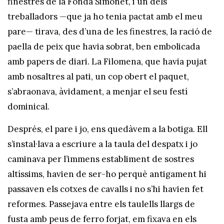
finestres de la Fonda Simonet, i un dels
treballadors —que ja ho tenia pactat amb el meu
pare— tirava, des d’una de les finestres, la ració de
paella de peix que havia sobrat, ben embolicada
amb papers de diari. La Filomena, que havia pujat
amb nosaltres al pati, un cop obert el paquet,
s’abraonava, àvidament, a menjar el seu festí
dominical.
Després, el pare i jo, ens quedàvem a la botiga. Ell
s’instal·lava a escriure a la taula del despatx i jo
caminava per l’immens establiment de sostres
altíssims, havien de ser-ho perquè antigament hi
passaven els cotxes de cavalls i no s’hi havien fet
reformes. Passejava entre els taulells llargs de
fusta amb peus de ferro forjat, em fixava en els