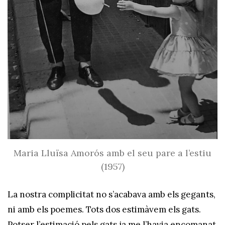
Maria Lluïsa Amorós amb el seu pare a l’estiu
(1957)
La nostra complicitat no s’acabava amb els gegants,
ni amb els poemes. Tots dos estimàvem els gats.
Potser l’estimació pels gats ja me l’havia encomanat