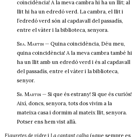
coincidència! A la meva cambra hi ha un llit; al
llit hi ha un edredó verd. La cambra, el llit i
l’edredó verd són al capdavall del passadís,
entre el vàter i la biblioteca, senyora.
Sra. Martin
— Quina coincidència, Déu meu,
quina coincidència! A la meva cambra també hi
ha un llit amb un edredó verd i és al capdavall
del passadís, entre el vàter i la biblioteca,
senyor.
Sr. Martin
— Si que és estrany! Si que és curiós!
Així, doncs, senyora, tots dos vivim a la
mateixa casa i dormim al mateix llit, senyora.
Potser ens hem vist allà.
Figuretes de vidre
i
La cantant calba
(«que sempre es