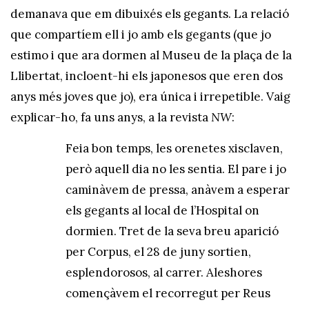
demanava que em dibuixés els gegants. La relació
que compartíem ell i jo amb els gegants (que jo
estimo i que ara dormen al Museu de la plaça de la
Llibertat, incloent-hi els japonesos que eren dos
anys més joves que jo), era única i irrepetible. Vaig
explicar-ho, fa uns anys, a la revista
NW
:
Feia bon temps, les orenetes xisclaven,
però aquell dia no les sentia. El pare i jo
caminàvem de pressa, anàvem a esperar
els gegants al local de l’Hospital on
dormien. Tret de la seva breu aparició
per Corpus, el 28 de juny sortien,
esplendorosos, al carrer. Aleshores
començàvem el recorregut per Reus