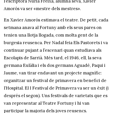
l’escriptora Núria Freixa, alumna seva, Xavier
Amorós va ser «mestre dels mestres».
En Xavier Amorós estimava el teatre. De petit, cada
setmana anava al Fortuny amb els seus pares on
tenien una llotja llogada, com molta gent de la
burgesia reusenca. Per Nadal feia Els Pastorets i va
continuar pujant a l’escenari quan estudiava als
Escolapis de Sarrià. Més tard, el 1946, ell, la seva
germana Eulàlia i els dos germans Aguadé, Paqui i
Jaume, van tirar endavant un projecte magnífic:
organitzar un festival de primavera en benefici de
l’Hospital. El I Festival de Primavera va ser un èxit (i
després el segon). Uns festivals de varietats que es
van representar al Teatre Fortuny i hi van
participar la majoria dels joves reusencs.