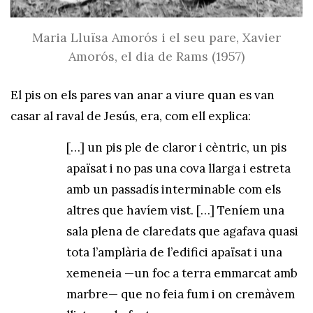
Maria Lluïsa Amorós i el seu pare, Xavier
Amorós, el dia de Rams (1957)
El pis on els pares van anar a viure quan es van
casar al raval de Jesús, era, com ell explica:
[…] un pis ple de claror i cèntric, un pis
apaïsat i no pas una cova llarga i estreta
amb un passadís interminable com els
altres que havíem vist. […] Teníem una
sala plena de claredats que agafava quasi
tota l’amplària de l’edifici apaïsat i una
xemeneia —un foc a terra emmarcat amb
marbre— que no feia fum i on cremàvem