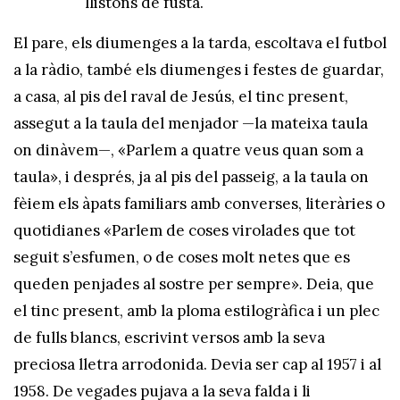
llistons de fusta.
El pare, els diumenges a la tarda, escoltava el futbol
a la ràdio, també els diumenges i festes de guardar,
a casa, al pis del raval de Jesús, el tinc present,
assegut a la taula del menjador —la mateixa taula
on dinàvem—, «Parlem a quatre veus quan som a
taula», i després, ja al pis del passeig, a la taula on
fèiem els àpats familiars amb converses, literàries o
quotidianes «Parlem de coses virolades que tot
seguit s’esfumen, o de coses molt netes que es
queden penjades al sostre per sempre»
.
Deia, que
el tinc present, amb la ploma estilogràfica i un plec
de fulls blancs, escrivint versos amb la seva
preciosa lletra arrodonida. Devia ser cap al 1957 i al
1958. De vegades pujava a la seva falda i li