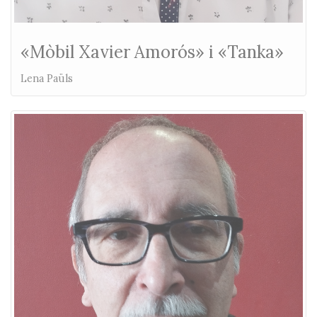
«Mòbil Xavier Amorós» i «Tanka»
Lena Paüls