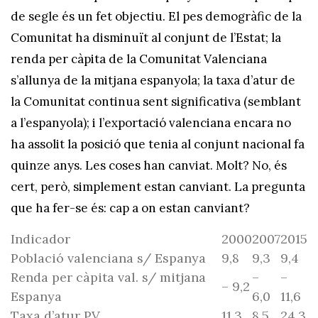
de segle és un fet objectiu. El pes demogràfic de la
Comunitat ha disminuït al conjunt de l’Estat; la
renda per càpita de la Comunitat Valenciana
s’allunya de la mitjana espanyola; la taxa d’atur de
la Comunitat continua sent significativa (semblant
a l’espanyola); i l’exportació valenciana encara no
ha assolit la posició que tenia al conjunt nacional fa
quinze anys. Les coses han canviat. Molt? No, és
cert, però, simplement estan canviant. La pregunta
que ha fer-se és: cap a on estan canviant?
Indicador
2000
2007
2015
Població valenciana s/ Espanya
9,8
9,3
9,4
Renda per càpita val. s/ mitjana
–
–
– 9,2
Espanya
6,0
11,6
Taxa d’atur PV
11,3
8,5
24,3