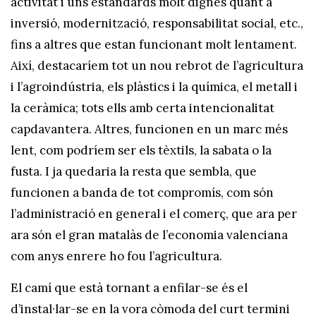
activitat i uns estàndards molt dignes quant a
inversió, modernització, responsabilitat social, etc.,
fins a altres que estan funcionant molt lentament.
Així, destacaríem tot un nou rebrot de l’agricultura
i l’agroindústria, els plàstics i la química, el metall i
la ceràmica; tots ells amb certa intencionalitat
capdavantera. Altres, funcionen en un marc més
lent, com podríem ser els tèxtils, la sabata o la
fusta. I ja quedaria la resta que sembla, que
funcionen a banda de tot compromís, com són
l’administració en general i el comerç, que ara per
ara són el gran matalàs de l’economia valenciana
com anys enrere ho fou l’agricultura.
El camí que està tornant a enfilar-se és el
d’instal·lar-se en la vora còmoda del curt termini