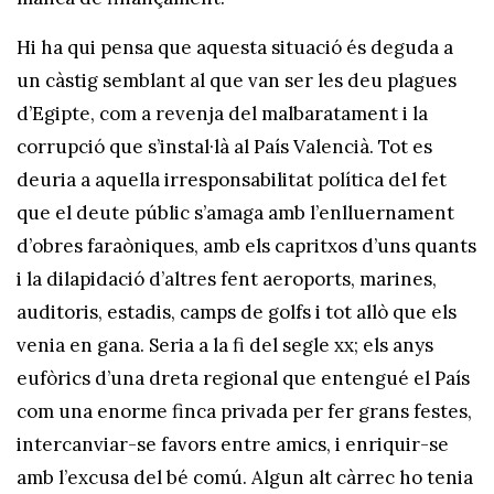
Hi ha qui pensa que aquesta situació és deguda a
un càstig semblant al que van ser les deu plagues
d’Egipte, com a revenja del malbaratament i la
corrupció que s’instal·là al País Valencià. Tot es
deuria a aquella irresponsabilitat política del fet
que el deute públic s’amaga amb l’enlluernament
d’obres faraòniques, amb els capritxos d’uns quants
i la dilapidació d’altres fent aeroports, marines,
auditoris, estadis, camps de golfs i tot allò que els
venia en gana. Seria a la fi del segle xx; els anys
eufòrics d’una dreta regional que entengué el País
com una enorme finca privada per fer grans festes,
intercanviar-se favors entre amics, i enriquir-se
amb l’excusa del bé comú. Algun alt càrrec ho tenia