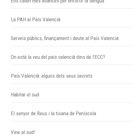
Ens calen més aliances per enfortir la llengua
La PAH al País Valencià
Serveis públics, finançament i deute al País Valencià
On està la veu del país valencià dins de l’ECC?
País Valencià: alguns dels seus secrets
Habitar el sud
El senyor de Reus i la tisana de Peníscola
Vine al sud!