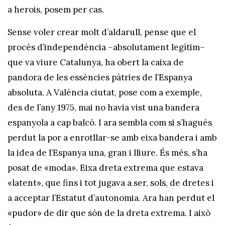
a herois, posem per cas.
Sense voler crear molt d’aldarull, pense que el
procés d’independència –absolutament legítim–
que va viure Catalunya, ha obert la caixa de
pandora de les essències pàtries de l’Espanya
absoluta. A València ciutat, pose com a exemple,
des de l’any 1975, mai no havia vist una bandera
espanyola a cap balcó. I ara sembla com si s’hagués
perdut la por a enrotllar-se amb eixa bandera i amb
la idea de l’Espanya una, gran i lliure. És més, s’ha
posat de «moda». Eixa dreta extrema que estava
«latent», que fins i tot jugava a ser, sols, de dretes i
a acceptar l’Estatut d’autonomia. Ara han perdut el
«pudor» de dir que són de la dreta extrema. I això