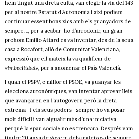
hem tingut una dreta culta, van elegir la via del 143
per al nostre Estatut d’Autonomia i així podíem
continuar essent bons xics amb els guanyadors de
sempre. I, per a acabar-ho d’arrodonir, un gran
prohom Emilio Attard es va inventar, des de la seua
casa a Rocafort, allò de Comunitat Valenciana,
expressió que ell mateix la va qualificar de
«
imbecilidad»
, per a anomenar el País Valencià.
I quan el PSPV, o millor el PSOE, va guanyar les
eleccions autonòmiques, van intentar aprovar lleis
que avançaren en l’autogovern però la dreta
extrema –i els seus poders– sempre ho va posar
molt difícil i van aigualir més d’una iniciativa
perquè la «pau social» no es trencara. Després vam
tindre 20 anys de govern dels mateixos de sempre,