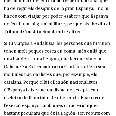
més mínima diferència amb l’esperit nacional que
ha de regir els designis de la gran Espanya. I no hi
ha res com viatjar per poder «saber» que Espanya
no és ni una, ni gran, ni lliure, perquè així ho diu el
Tribunal Constitucional, entre altres.
Si tu viatges a Andalusia, les persones que hi viuen
tenen molt poques coses en comú, més enllà que
una bandera i una llengua, que les que viuen a
Galícia. O a Extremadura o a Cantàbria. Però són
molt més nacionalistes que, per exemple, els
catalans. Perquè ells i elles són nacionalistes
d’Espanya i eixe nacionalisme no accepta cap
escletxa de llibertat o de diferència. Eixe cos de
l’exèrcit espanyol, amb unes característiques
bastant peculiars que és la Legión, són rebuts com