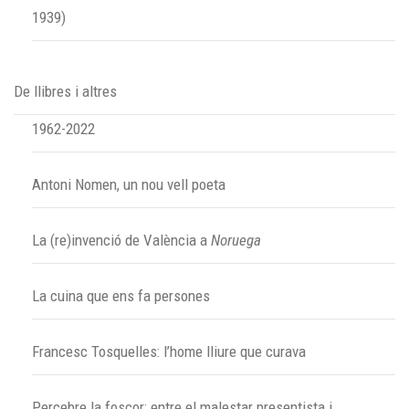
1939)
De llibres i altres
1962-2022
Antoni Nomen, un nou vell poeta
La (re)invenció de València a
Noruega
La cuina que ens fa persones
Francesc Tosquelles: l’home lliure que curava
Percebre la foscor: entre el malestar presentista i