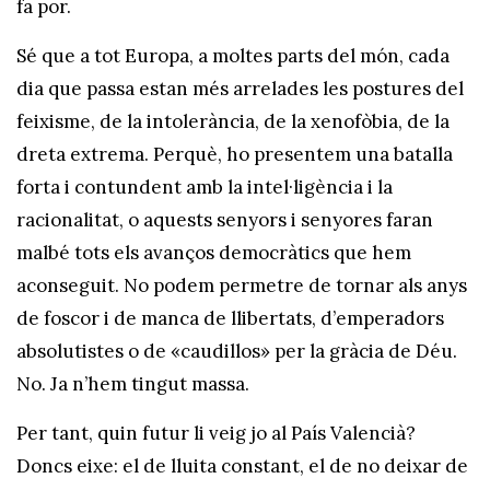
fa por.
Sé que a tot Europa, a moltes parts del món, cada
dia que passa estan més arrelades les postures del
feixisme, de la intolerància, de la xenofòbia, de la
dreta extrema. Perquè, ho presentem una batalla
forta i contundent amb la intel·ligència i la
racionalitat, o aquests senyors i senyores faran
malbé tots els avanços democràtics que hem
aconseguit. No podem permetre de tornar als anys
de foscor i de manca de llibertats, d’emperadors
absolutistes o de «caudillos» per la gràcia de Déu.
No. Ja n’hem tingut massa.
Per tant, quin futur li veig jo al País Valencià?
Doncs eixe: el de lluita constant, el de no deixar de