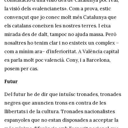
constatació d’una visió des de Catalunya poc real,
la visió dels «valencianets». Com a prova, estic
convençut que jo conec molt més Catalunya que
els catalans coneixen les nostres terres. I eixa
mirada des de dalt, tampoc no ajuda massa. Però
nosaltres ho tenim clar i no existeix un complex –
com a mínim ara– d’inferioritat. A València capital
es parla molt poc valencià. Cony, i a Barcelona,
posem per cas.
Futur
Del futur he de dir que intuïsc tronades, tronades
negres que anuncien trons en contra de les
llibertats i de la cultura. Tronades nacionalistes
espanyoles que no estan disposades a acceptar la