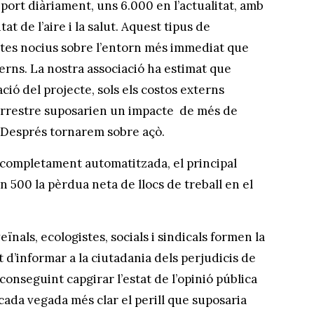
ort diàriament, uns 6.000 en l’actualitat, amb
at de l’aire i la salut. Aquest tipus de
ctes nocius sobre l’entorn més immediat que
terns. La nostra associació ha estimat que
ió del projecte, sols els costos externs
terrestre suposarien un impacte de més de
. Després tornarem sobre açò.
l completament automatitzada, el principal
n 500 la pèrdua neta de llocs de treball en el
ïnals, ecologistes, socials i sindicals formen la
 d’informar a la ciutadania dels perjudicis de
onseguint capgirar l’estat de l’opinió pública
cada vegada més clar el perill que suposaria