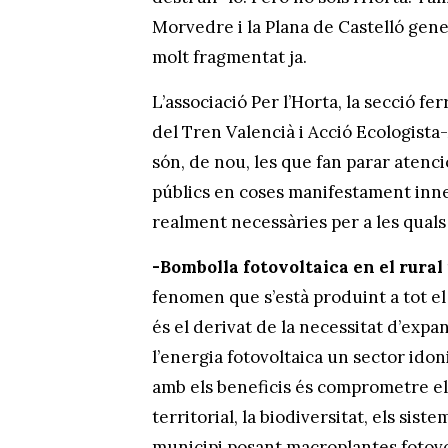
Morvedre i la Plana de Castelló gene
molt fragmentat ja.
L’associació Per l’Horta, la secció fe
del Tren Valencià i Acció Ecologista-
són, de nou, les que fan parar atenc
públics en coses manifestament inn
realment necessàries per a les quals 
-Bombolla fotovoltaica en el rural 
fenomen que s’està produint a tot el t
és el derivat de la necessitat d’expa
l’energia fotovoltaica un sector ido
amb els beneficis és comprometre el n
territorial, la biodiversitat, els sis
municipi posant macroplantes fotovo