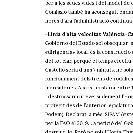
per a les seues vides i del model de 
Comissió també ha aconseguit endarr
hores d’ara l’administració continua 
-Línia d’alta velocitat València-C
Gobierno del Estado sol obsequiar-nos
«dirigència» local, és la construcció 
del tot clar, perquè el temps efectiu
Castelló seria d’uns 7 minuts, no sol
funcionament dels trens de rodalies 
mercaderies. Això sí, costaria entre 
I destrossaria irreversiblement l’Hort
protegit des de l’anterior legislat
Podem). Declarat, a més, SIPAM (sis
per la FAO el 2019… a petició del G
destruir-lo. Però no sols l’Horta. T