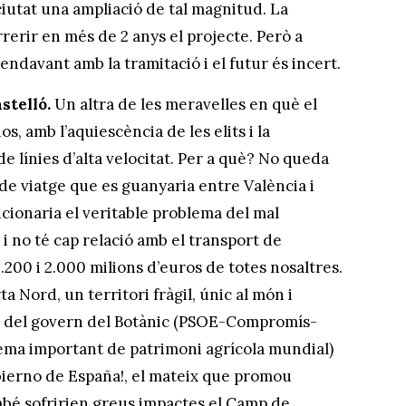
ciutat una ampliació de tal magnitud. La
erir en més de 2 anys el projecte. Però a
endavant amb la tramitació i el futur és incert.
astelló.
Un altra de les meravelles en què el
, amb l’aquiescència de les elits i la
de línies d’alta velocitat. Per a què? No queda
 de viatge que es guanyaria entre València i
ucionaria el veritable problema del mal
i no té cap relació amb el transport de
1.200 i 2.000 milions d’euros de totes nosaltres.
a Nord, un territori fràgil, únic al món i
ura del govern del Botànic (PSOE-Compromís-
tema important de patrimoni agrícola mundial)
obierno de España!, el mateix que promou
ambé sofririen greus impactes el Camp de