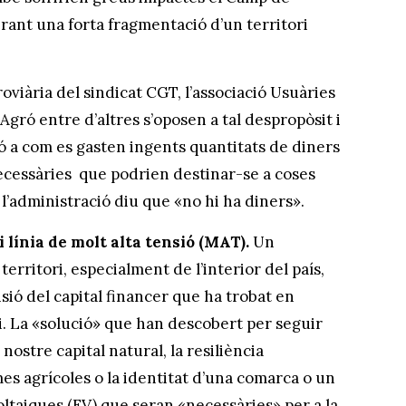
rant una forta fragmentació d’un territori
rroviària del sindicat CGT, l’associació Usuàries
Agró entre d’altres s’oposen a tal despropòsit i
ió a com es gasten ingents quantitats de diners
ecessàries que podrien destinar-se a coses
l’administració diu que «no hi ha diners».
i línia de molt alta tensió (MAT).
Un
erritori, especialment de l’interior del país,
nsió del capital financer que ha trobat en
ni. La «solució» que han descobert per seguir
ostre capital natural, la resiliència
temes agrícoles o la identitat d’una comarca o un
ltaiques (FV) que seran «necessàries» per a la