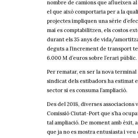
nombre de camions que aflueixen al p
el que això comportaria per a la qualit
projectes impliquen una série d’efe
mai es comptabilitzen, els costos ex
durant els 35 anys de vida/amortitzac
deguts a l’increment de transport 
6.000 M d’euros sobre l’erari públic
Per rematar, en ser la nova termina
sindicat dels estibadors ha estimat e
sector si es consuma l’ampliació.
Des del 2018, diverses associacions ve
Comissió Ciutat-Port que s’ha ocupat
tal ampliació. De moment amb èxit, ac
que ja no es mostra entusiasta i veu 