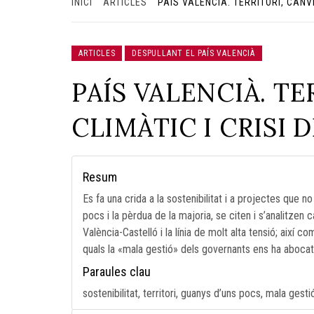
INICI
ARTICLES
PAÍS VALENCIÀ. TERRITORI, CANVI
ARTICLES
DESPULLANT EL PAÍS VALENCIÀ
PAÍS VALENCIÀ. TE
CLIMÀTIC I CRISI
Resum
Es fa una crida a la sostenibilitat i a projectes que no
pocs i la pèrdua de la majoria, se citen i s’analitzen c
València-Castelló i la línia de molt alta tensió; així
quals la «mala gestió» dels governants ens ha abocat
Paraules clau
sostenibilitat, territori, guanys d’uns pocs, mala gesti